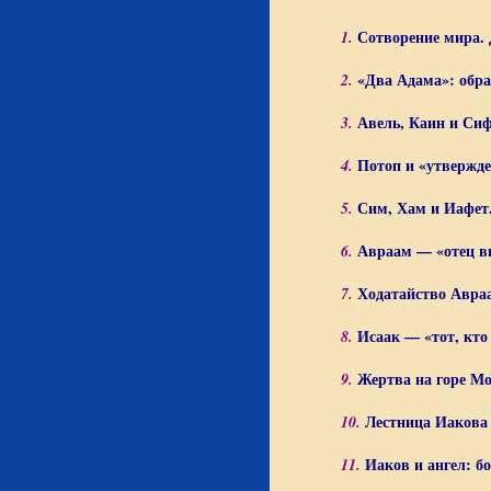
Сотворение мира. 
1.
«Два Адама»: обра
2.
Авель, Каин и Сиф
3.
Потоп и «утвержде
4.
Сим, Хам и Иафет
5.
Авраам — «отец в
6.
Ходатайство Авраа
7.
Исаак — «тот, кто
8.
Жертва на горе М
9.
Лестница Иакова 
10.
Иаков и ангел: б
11.