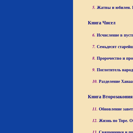
Жатвы и юбилеи. 
5.
Книга Чисел
Исчисление в пуст
6.
Семьдесят старей
7.
Пророчество и пр
8.
Поглотитель наро
9.
Разделение Ханаа
10.
Книга Второзакония
Обновление завет
11.
Жизнь по Торе. О
12.
Священники и пр
13.