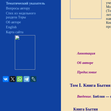
уче
Тематический указатель
Мо
Вопросы автору
(Т
Стих из недельного
ли
раздела Торы
на
Об авторе
Кни
про
English
Карта сайта
Аннотация
Об авторе
Предисловие
Том I. Книга Бытия
Библия — к
Введение.
Книга Бытия