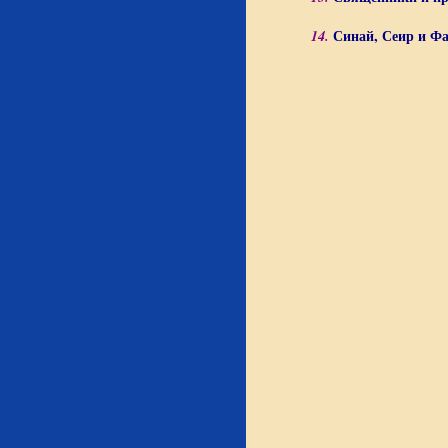
Синай, Сеир и Фа
14.