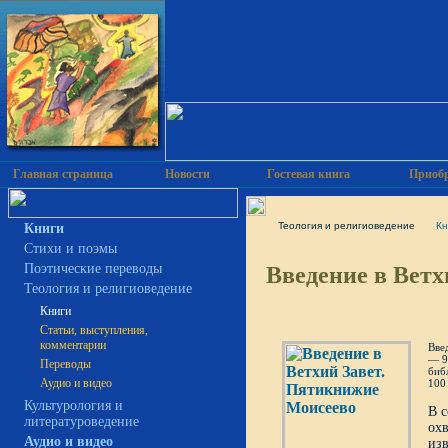
Главная страница
Новости
Гостевая книга
Приобр
Теология и религиоведение
Кн
Книги
Cтихи и поэмы
Введение в Вет
Поэтические переводы
Теология и религиоведение
Книги
Статьи, выступления,
комментарии
Вве
— 9-
Переводы
биб
Аудио и видео
100
Культурология и
В 
литературоведение
ох
Аудио и видео
из