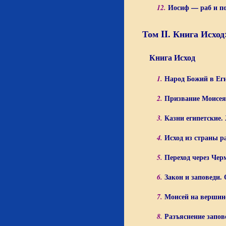
Иосиф — раб и п
12.
Том II. Книга Исход
Книга Исход
Народ Божий в Егип
1.
Призвание Моисея
2.
Казни египетские.
3.
Исход из страны р
4.
Переход через Чер
5.
Закон и заповеди.
6.
Моисей на вершине
7.
Разъяснение запов
8.