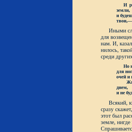
И р
земли,
и буде
твои,
Иными сл
для возвещен
нам. И, каза
нилось, тако
среди других
Но 
для но
очей и
Жизнь 
днем,
и не б
Всякий, к
сразу скажет
этот был рас
земле, нигде
Спрашивается