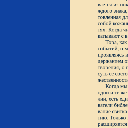
вается из по
ждого знака
товленная дл
собой кожан
тях. Когда ч
катывают с в
Тора, как
событий, о 
проявляясь и
держанием он
творения, о 
суть ее сост
жественност
Когда мы
одни и те же
лии, есть ед
ватели библе
вание свитк
тию. Только 
расширяется 