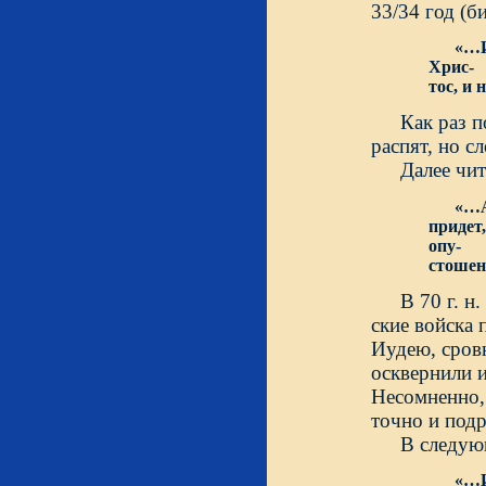
33/34 год (б
«…И
Хрис-
тос, и
Как раз 
распят, но с
Далее чит
«…А
придет
опу-
стоше
В 70 г. н
ские войска
Иудею, сровн
осквернили и
Несомненно, 
точно и подр
В следую
«…И