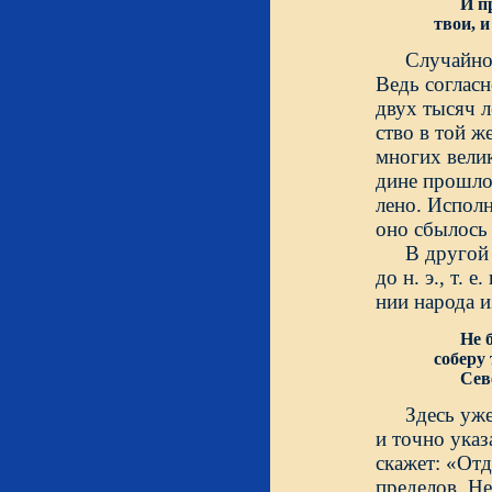
И прив
твои, 
Случайно
Ведь согласн
двух тысяч л
ство в той ж
многих вели
дине прошлог
лено. Исполн
оно сбылось 
В другой 
до н. э., т.
нии народа и
Не 
соберу 
Северу
Здесь уже
и точно указ
скажет: «Отд
пределов. Не