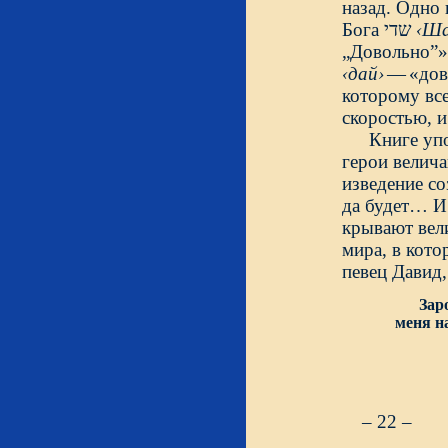
назад. Одно 
Бога שדי
‹Ша
‹дай›
—
«дов
которому все
Книге упо
герои велич
изведение со
да будет… И 
крывают вел
мира, в кот
певец Давид,
Зар
меня н
– 22 –