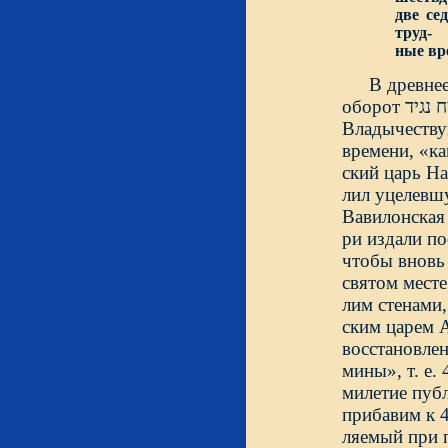
две се
труд-
ные в
В древне
об
Владычеству
времени, «ка
ский царь На
лил уцелевшу
Вавилонская 
ри издали по
чтобы вновь
святом мест
лим стенами,
ским царем А
восстановлен
мины», т. е.
милетие пуб
прибавим к 4
ляемый при 