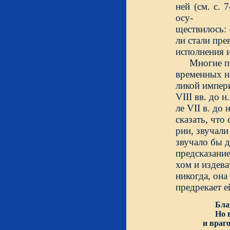
ней (см. с.
осу-
ществилось: 
ли стали пре
исполнения и
Многие пр
временных на
ликой импер
VIII вв. до 
ле VII в. до
сказать, что
рии, звучали
звучало бы д
предсказание
хом и издева
никогда, она
предрекает 
Бла
Но вс
и враг