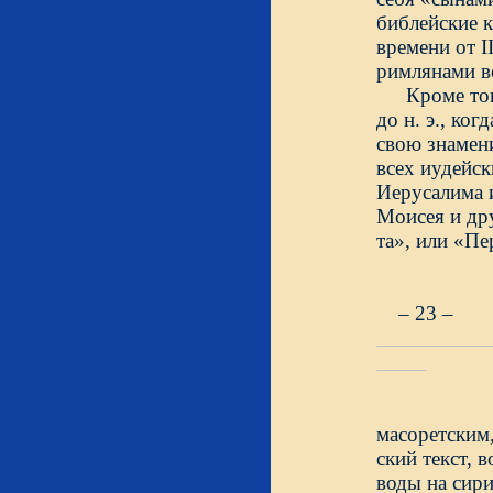
библейские к
времени от II
римлянами во
Кроме тог
до н. э., ко
свою знамени
всех иудейск
Иерусалима 
Моисея и дру
та», или «Пе
– 23 –
масоретским,
ский текст, 
воды на сири