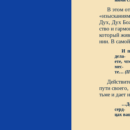
В этом от
«изысканиями
Дух, Дух Бож
ство и гарм
который жив
нии. В самой
И п
дела-
ете, ч
мес-
те…
(I
Действите
пути своего,
тьме и дает 
…До
серд-
цах ва