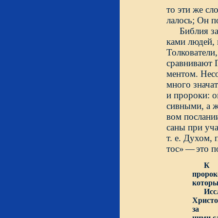
то эти же сл
лалось; Он п
Библия з
ками людей,
Толкователи
сравнивают 
ментом. Несо
много значат
и пророки: о
сивными, а 
вом послании
саны при уч
т. е. Духом,
тос»
—
это п
К с
пророк
которы
Исслед
Христо
за
ними с