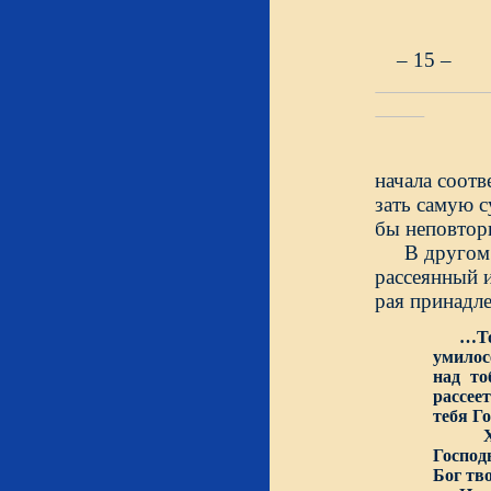
– 15 –
начала соотв
зать самую с
бы неповтор
В другом
рассеянный и
рая принадле
…Т
умилос
над то
рассее
тебя Го
Хотя 
Господ
Бог тво