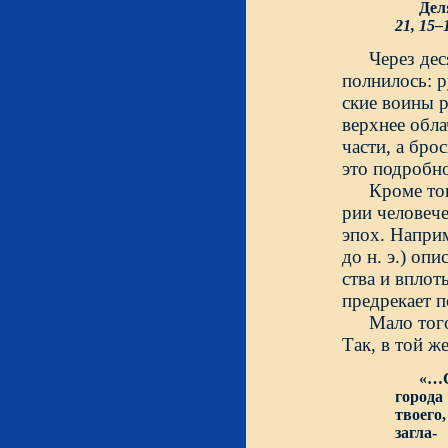
Делят 
21, 15–
Через дес
полнилось: р
ские воины р
верхнее обла
части, а бро
это подробно
Кроме то
рии человече
эпох. Наприм
до н. э.) оп
ства и вплот
предрекает п
Мало тог
Так, в той ж
«…С
города
твоего
загла-