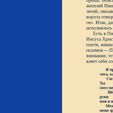
брешь. Войс
жителей Нине
летий, связ
ворота отвор
ся». Итак, д
исполнилось
Есть в П
Иисуса Хрис
плоти, живш
псалмов
—
П
внимание, чт
вляет себя с
Я п
лось, 
Сила м
Ты
свел м
Ибо пс
руки
мои и 
Можно 
меня з