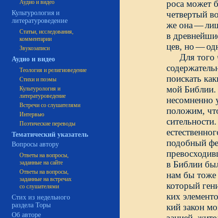
Аудио и видео
роса может б
Культурология и
четвертый в
литературоведение
же она
—
ли
Статьи, исследования,
в древнейши
комментарии
цев, но
—
од
Звукозаписи
Для того
Аудио и видео
содержатель
Теология и религиоведение
поискать как
Стихи и поэмы
мой Библии. 
Культурология и
литературоведение
несомненно 
Встречи со слушателями
положим, чт
Интервью
сительности.
Поэтические переводы
естественно
Тематический указатель
подобный фен
Вопросы автору
превосходив
Ответы на вопросы,
заданные на сайте
в Библии был
Ответы на вопросы,
нам бы тоже
заданные на встречах
который гени
со слушателями
ких элементо
Стих из недельного
раздела Торы
кий закон м
Об авторе
зацией, жит