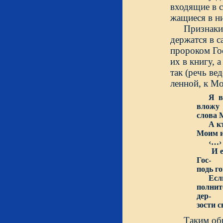
входящие в с
жащиеся в ни
Признаки
держатся в с
пророком Гос
их в книгу, 
так (речь ве
ленной, 
Я в
вложу
слова М
А кто 
Моим и
‹…›
И если
Гос-
подь г
Если п
полнит
дер-
зости 
Таким обр