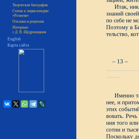
Творческая биография
Итак, ни
Статья в энциклопедии
знаний свое
«Религия»
по себе не м
Отклики и рецензии
Поэтому в Би
Интервью
с Д. В. Щедровицким
тельство, ко
English
Карта сайта
– 13 –
Именно та
нее, и прит
этих событий
вовать. Речь
ния того или
сотни и тыся
Поскольку д