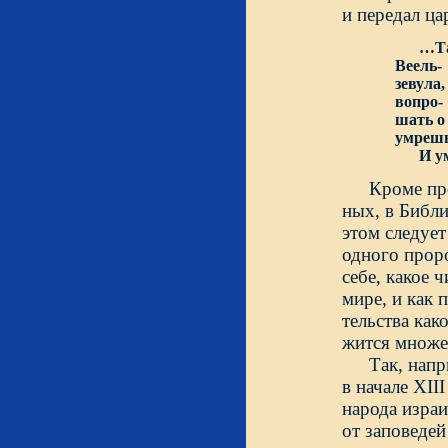
и передал ц
…Та
Веель-
зевула
вопро-
шать о
умрешь
И умер
Кроме про
ных, в Библи
этом следуе
одного проро
себе, какое 
мире, и как 
тельства как
жится множе
Так, нап
в начале XII
народа израи
от заповеде