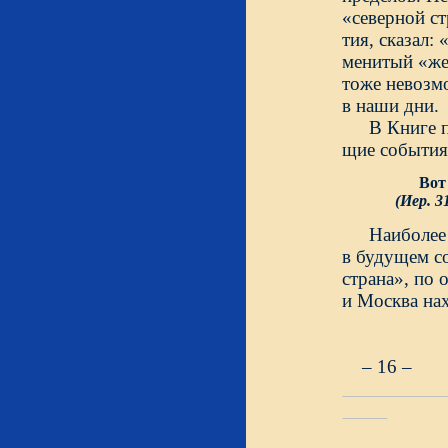
«северной с
тия, сказал:
менитый «же
тоже невозм
в наши
В Книге п
щие события
Вот
(Иер. 31
Наиболее
в будущем с
страна», по
и Москва на
– 16 –