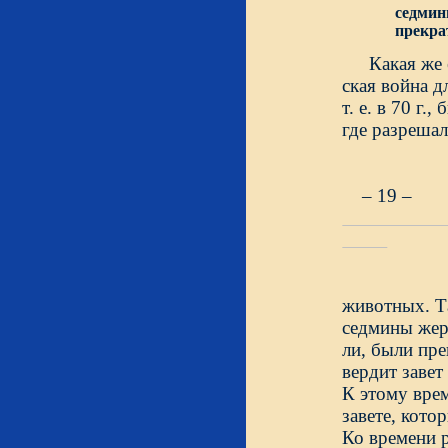
седми
прекра
Какая же 
ская война дл
т. е. в 70 г
где разреша
– 19 –
животных. Т
седмины жерт
ли, были пре
вердит завет
К этому вре
завете, кото
Ко времени 