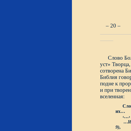
– 20 –
Слово Бож
сотворена Б
подне к прор
и при творен
вселе
Сло
их…
‹…›
…Ибо
9)
,