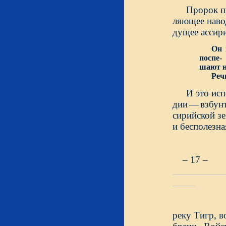
Пророк п
ляющее навод
дущее ассири
Он 
поспе-
шают н
Речные
И это исп
дии
—
взбун
сирийской з
и бесполезна
– 17 –
реку Тигр, в