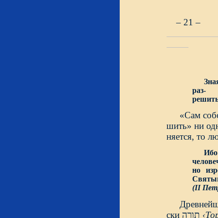
– 21 –
Зна
раз-
решить
«Сам собо
шить» ни одн
няется, то л
Иб
челове
но из
Святы
(II Пет
Древнейш
ски תורה
‹Тор