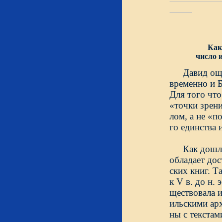
Как
число 
Давид ощ
временно и Б
Для того что
«точки зрени
лом, а не «п
го единства 
Как дошл
обладает до
ских книг. 
к V в. до н.
ществовала и
ильскими ар
ны с текстам