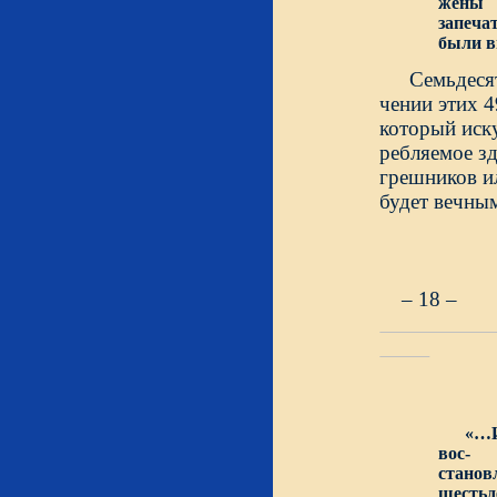
жены 
запеча
были в
Семьдесят
чении этих 4
ребляемое зд
грешников ил
будет вечны
– 18 –
«…И
вос-
стано
шестьд