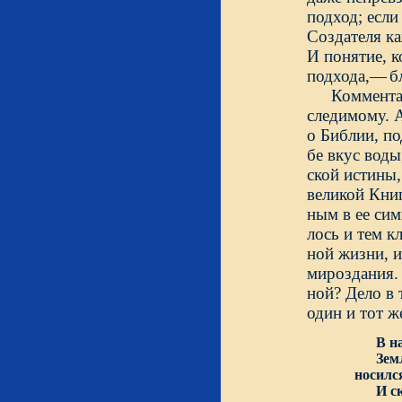
подход; если
Создателя ка
И понятие, к
подхода,—
б
Коммента
следимому. А
о Библии, по
бе вкус воды
ской истины
великой Кни
ным в ее сим
лось и тем 
ной жизни, 
мироздания. 
ной? Дело в 
один и тот ж
В н
Земля 
носилс
И сказ