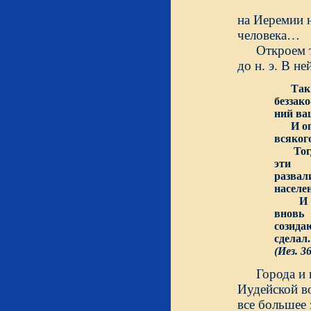
на Иеремии 
чело
Откроем 
до н. э. В н
Так
беззако
ний ва
И опус
всяког
Тогда 
эти
разва
населе
И узна
вновь
созида
сделал.
(Иез. 3
Города и 
Иудейской в
все большее 