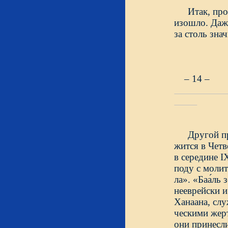
Итак, про
изошло. Даже
за столь зна
– 14 –
Другой п
жится в Чет
в середине IX
поду с молит
ла». «Баа́ль
нееврейски 
Ханаана, сл
ческими жер
они принесли