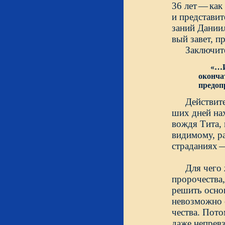
36 лет
—
как
и представит
заний Дании
вый завет, п
Заключите
«…
оконча
предоп
Действите
ших дней на
вождя Тита, 
видимому, ра
страданиях
Для чего
пророчества,
решить основ
невозможно 
чества. Пото
даже непрев