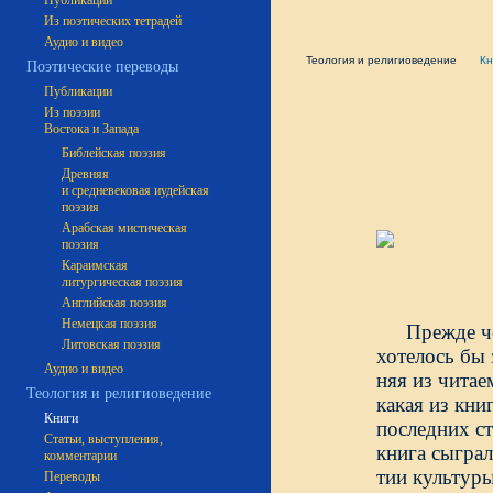
Публикации
Из поэтических тетрадей
Аудио и видео
Теология и религиоведение
Кн
Поэтические переводы
Публикации
Из поэзии
Востока и Запада
Библейская поэзия
Древняя
и средневековая иудейская
поэзия
Арабская мистическая
поэзия
Караимская
литургическая поэзия
Английская поэзия
Немецкая поэзия
Прежде ч
Литовская поэзия
хотелось бы 
Аудио и видео
няя из читае
Теология и религиоведение
какая из кни
Книги
последних с
Статьи, выступления,
книга сыгра
комментарии
тии культуры
Переводы