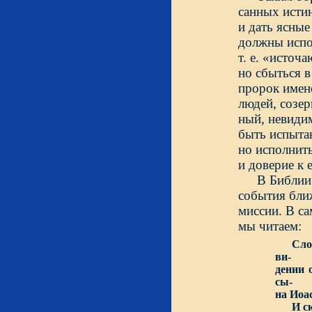
санных исти
и дать ясные
т. е. «исто
но сбыться в
людей, созе
ный, невидим
быть испыта
но исполнить
и доверие к
В Библии
события бли
миссии. В са
мы чи
Сло
ви-
дении 
сы-
на Иоас
И сказ