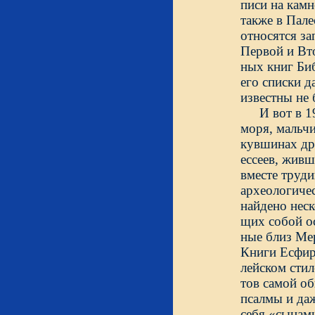
писи на камн
также в Палес
относятся з
Первой и Вто
ных книг Биб
его списки д
известны
И вот в 1
моря, мальч
кувшинах др
ессеев, живш
вместе труд
археологиче
найдено неск
щих собой ос
ные близ Мер
Книги Есфирь
лейском стил
тов самой о
псалмы и да
себя «сынами