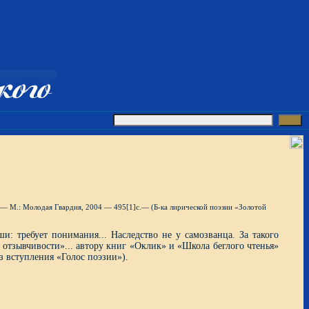
 — М.: Молодая Гвардия, 2004 — 495[1]c.— (Б-ка лирической поэзии «Золотой
и: требует понимания... Наследство не у самозванца. За такого
отзывчивости»... автору книг «Оклик» и «Школа беглого чтенья»
из вступления «Голос поэзии»).