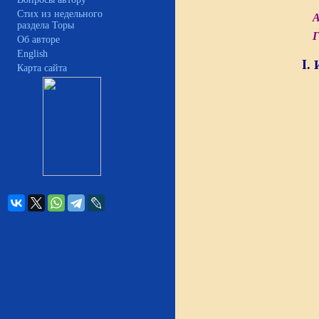
Стих из недельного
А
раздела Торы
Г
Об авторе
English
I.
Карта сайта