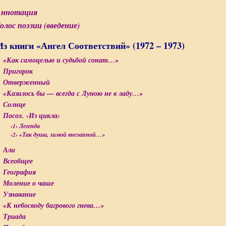
ннотация
олос поэзии (введение)
 Из книги «Ангел Соответствий» (1972 – 1973)
«Как самоцелью и судьбой сонат…»
Пригорок
Отверженный
«Казалось бы — всегда с Луною не в ладу…»
Солнце
Посох. ‹Из цикла›
‹1› Легенда
‹2› «Так душа, зимой внезапной…»
Али
Всеобщее
География
Моление о чаше
Узнавание
«К небосводу багрового гнева…»
Триада