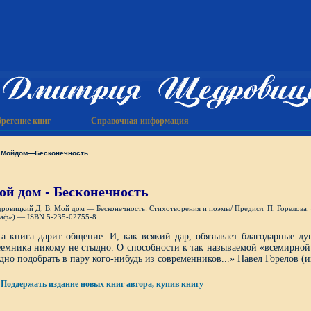
ретение книг
Справочная информация
Мойдом—Бесконечность
ой дом - Бесконечность
ровицкий Д. В. Мой дом — Бесконечность: Стихотворения и поэмы/ Предисл. П. Горелова.
аф»).— ISBN 5-235-02755-8
а книга дарит общение. И, как всякий дар, обязывает благодарные душ
емника никому не стыдно. О способности к так называемой «всемирной 
дно подобрать в пару кого-нибудь из современников...» Павел Горелов (
Поддержать издание новых книг автора, купив книгу