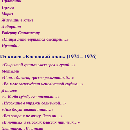
Праведник
Глухой
Мороз
Живущий в клене
Лабиринт
Роберту Стивенсону
«Спицы лета вертятся быстрей…»
Ирландия
. Из книги «Кленовый клан» (1974 – 1976)
«Сокрытой гранью глаза зрел я гурий…»
Мотылек
«С ног сбивает, грозою разогнанный…»
«Во мгле заграждали чешуйчатой грудью…»
Детское
«…Когда судьбу его листали…»
«Иссохшие в упряжи солнечной…»
«Там бегут заката нити…»
«Без ветра я не вижу. Это он…»
«В нотных и высоких классах птичьих…»
Хранитель. ‹Из цикла›