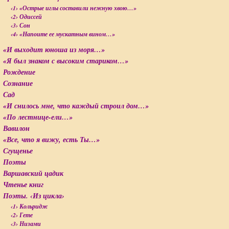
‹1› «Острые иглы составили нежную хвою…»
‹2› Одиссей
‹3› Сон
‹4› «Напоите ее мускатным вином…»
«И выходит юноша из моря…»
«Я был знаком с высоким стариком…»
Рождение
Сознание
Сад
«И снилось мне, что каждый строил дом…»
«По лестнице-ели…»
Вавилон
«Все, что я вижу, есть Ты…»
Сгущенье
Поэты
Варшавский цадик
Чтенье книг
Поэты. ‹Из цикла›
‹1› Кольридж
‹2› Гете
‹3› Низами