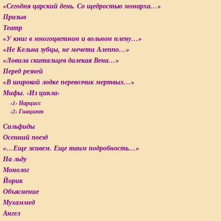
«Сегодня царский день. Со щедростью монарха…»
Призыв
Театр
«У книг в многоцветном и вольном плену…»
«Не Кельна зубцы, не мечети Алеппо…»
«Ловила скитальцев далекая Вена…»
Перед резней
«В широкой лодке перевозчик мертвых…»
Мифы. ‹Из цикла›
‹1› Нарцисс
‹2› Гиацинт
Сильфиды
Осенний поезд
«…Еще живем. Еще таим подробность…»
На льду
Монолог
Йорик
Объяснение
Мухаммед
Ангел