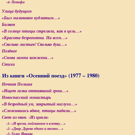
‹4› Петефи
Улица будущего
«Был мальчиком кудлатым…»
Балкон
«В солнце птицы стреляли, как в цель…»
«Красота безропотна. На всем…»
«Сколько листьев! Сколько душ…»
Позднее
«Снова лампа зажжена…»
Стихи
I. Из книги «Осенний поезд» (1977 – 1980)
Ночная Польша
«Ищет галка оттаявший грош…»
Новоспасский монастырь
«В безродный ум, закрытый наглухо…»
«Сложившись вдвое, птицы падали…»
Свет из окон. ‹Из цикла›
‹1› «И время, пойманное в клетку…»
‹2› «Двор. Дерево едино и темно…»
‹3› Голос Иакова