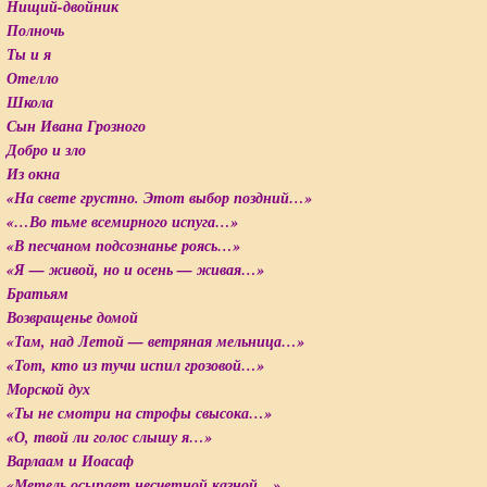
Нищий-двойник
Полночь
Ты и я
Отелло
Школа
Сын Ивана Грозного
Добро и зло
Из окна
«На свете грустно. Этот выбор поздний…»
«…Во тьме всемирного испуга…»
«В песчаном подсознанье роясь…»
«Я — живой, но и осень — живая…»
Братьям
Возвращенье домой
«Там, над Летой — ветряная мельница…»
«Тот, кто из тучи испил грозовой…»
Морской дух
«Ты не смотри на строфы свысока…»
«О, твой ли голос слышу я…»
Варлаам и Иоасаф
«Метель осыпает несчетной казной…»