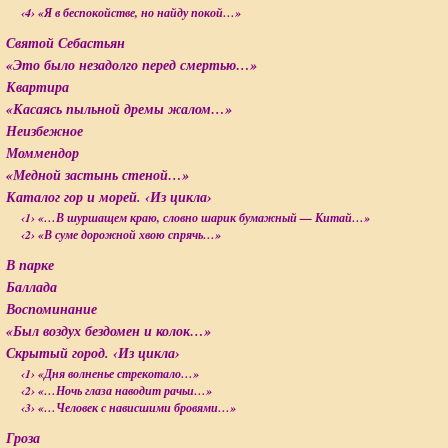
‹4› «Я в беспокойстве, но найду покой…»
Святой Себастьян
«Это было незадолго перед смертью…»
Квартира
«Касаясь пыльной дремы жалом…»
Неизбежное
Моммендор
«Медной застынь стеной…»
Каталог гор и морей. ‹Из цикла›
‹1› «…В шуршащем краю, словно шарик бумажный — Китай…»
‹2› «В суме дорожной хвою спрячь…»
В парке
Баллада
Воспоминание
«Был воздух бездомен и колок…»
Скрытый город. ‹Из цикла›
‹1› «Дня волненье стрекотало…»
‹2› «…Ночь глаза наводит рачьи…»
‹3› «…Человек с нависшими бровями…»
Гроза