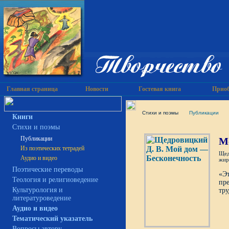
Главная страница
Новости
Гостевая книга
Приоб
Cтихи и поэмы
Публикации
Книги
Cтихи и поэмы
М
Публикации
Из поэтических тетрадей
Щед
Аудио и видео
жир
Поэтические переводы
«Эт
Теология и религиоведение
пре
Культурология и
тру
литературоведение
Аудио и видео
Тематический указатель
Вопросы автору