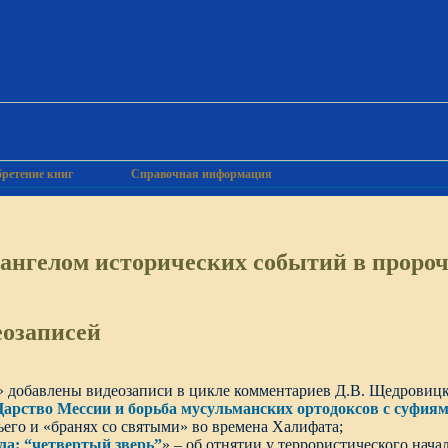
ретение книг
Справочная информация
ангелом исторических событий в пророч
еозаписей
» добавлены видеозаписи в цикле комментариев Д.В. Щедровицк
арство Мессии и борьба мусульманских ортодоксов с суфиям
его и «бранях со святыми» во времена Халифата;
а: “четвертый зверь”
» – об отнятии у террористического нача