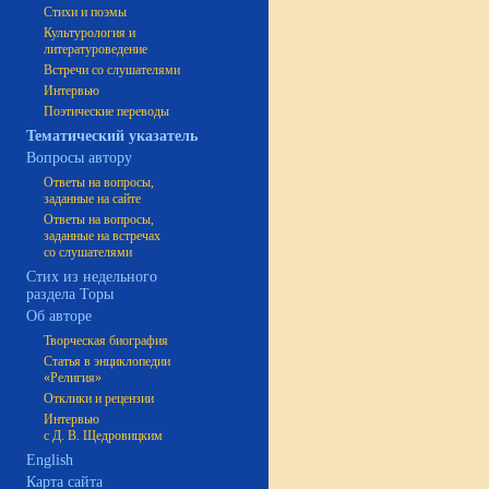
Стихи и поэмы
Культурология и
литературоведение
Встречи со слушателями
Интервью
Поэтические переводы
Тематический указатель
Вопросы автору
Ответы на вопросы,
заданные на сайте
Ответы на вопросы,
заданные на встречах
со слушателями
Стих из недельного
раздела Торы
Об авторе
Творческая биография
Статья в энциклопедии
«Религия»
Отклики и рецензии
Интервью
с Д. В. Щедровицким
English
Карта сайта