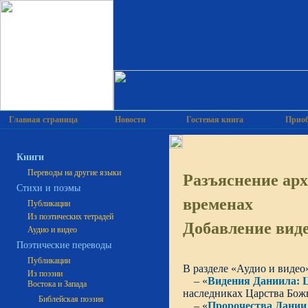
Главная страница
Новости
Гостевая книга
Приоб
Книги
Разъяснение арх
Переводы на другие языки
Cтихи и поэмы
временах
Публикации
Из поэтических тетрадей
Добавление вид
Аудио и видео
Поэтические переводы
Публикации
В разделе «Аудио и видео
Из поэзии
– «
Видения Даниила: Ц
Востока и Запада
наследниках Царства Божь
Библейская поэзия
– «
Пророчества Даниил