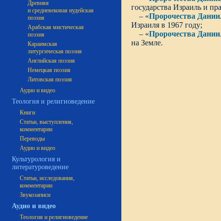
Древняя
государства Израиль и пр
и средневековая иудейская
– «
Пророчества Дании
поэзия
Израиля в 1967 году;
Арабская мистическая
– «
Пророчества Даниил
поэзия
на Земле.
Караимская
литургическая поэзия
Английская поэзия
Немецкая поэзия
Литовская поэзия
Аудио и видео
Теология и религиоведение
Книги
Статьи, выступления,
комментарии
Переводы
Аудио и видео
Культурология и
литературоведение
Статьи, исследования,
комментарии
Звукозаписи
Аудио и видео
Теология и религиоведение