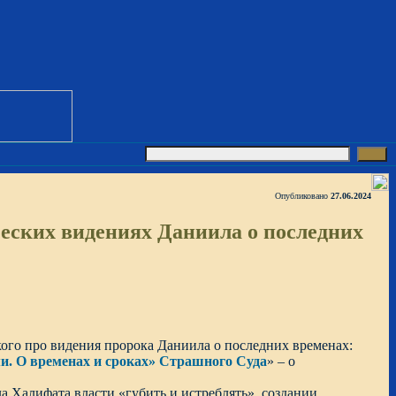
Опубликовано
27.06.2024
еских видениях Даниила о последних
ого про видения пророка Даниила о последних временах:
и. О временах и сроках» Страшного Суда
» – о
ла Халифата власти «губить и истреблять», создании