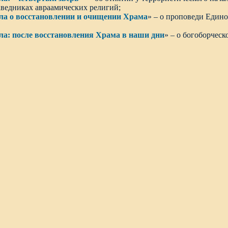
аведниках авраамических религий;
ла о восстановлении и очищении Храма
» – о проповеди Един
а: после восстановления Храма в наши дни
» – о богоборчес