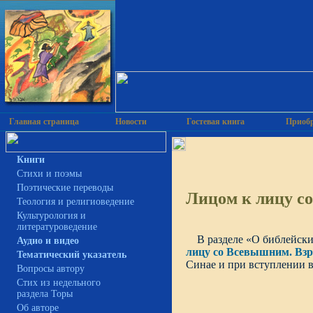
Главная страница
Новости
Гостевая книга
Приобр
Книги
Cтихи и поэмы
Поэтические переводы
Лицом к лицу с
Теология и религиоведение
Культурология и
литературоведение
В разделе «О библейских
Аудио и видео
лицу со Всевышним. Вз
Тематический указатель
Синае и при вступлении в
Вопросы автору
Стих из недельного
раздела Торы
Об авторе