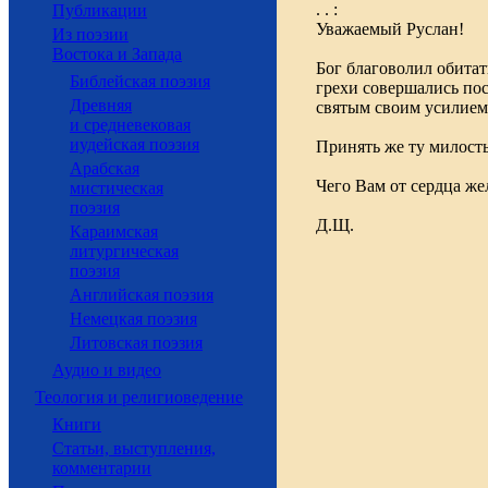
. . :
Публикации
Уважаемый Руслан!
Из поэзии
Востока и Запада
Бог благоволил обитат
Библейская поэзия
грехи совершались пос
Древняя
святым своим усилием 
и средневековая
иудейская поэзия
Принять же ту милость,
Арабская
Чего Вам от сердца же
мистическая
поэзия
Д.Щ.
Караимская
литургическая
поэзия
Английская поэзия
Немецкая поэзия
Литовская поэзия
Аудио и видео
Теология и религиоведение
Книги
Статьи, выступления,
комментарии