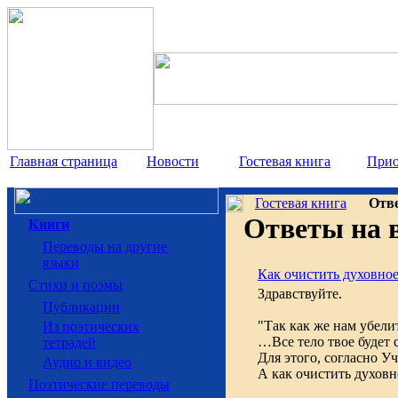
Главная страница
Новости
Гостевая книга
Прио
Гостевая книга
Отв
Ответы на в
Книги
Переводы на другие
языки
Как очистить духовное
Cтихи и поэмы
Здравствуйте.
Публикации
"Так как же нам убели
Из поэтических
…Все тело твое будет 
тетрадей
Для этого, согласно У
Аудио и видео
А как очистить духовн
Поэтические переводы