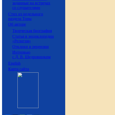
заданные на встречах
со слушателями
Стих из недельного
раздела Торы
Об авторе
Творческая биография
Статья в энциклопедии
«Религия»
Отклики и рецензии
Интервью
с Д. В. Щедровицким
English
Карта сайта