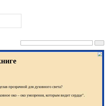
книге
делав прозрачной для духовного света?
ховное око – око умозрения, которым видит сердце".