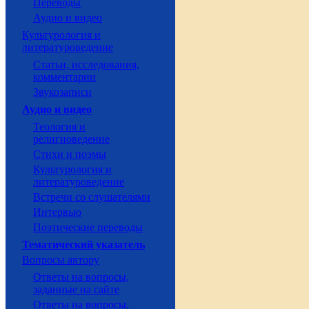
Переводы
Аудио и видео
Культурология и
литературоведение
Статьи, исследования,
комментарии
Звукозаписи
Аудио и видео
Теология и
религиоведение
Стихи и поэмы
Культурология и
литературоведение
Встречи со слушателями
Интервью
Поэтические переводы
Тематический указатель
Вопросы автору
Ответы на вопросы,
заданные на сайте
Ответы на вопросы,