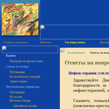
Главная страница
Новости
Гостевая книга
Приобр
Гостевая книга
Ответы на воп
Книги
Ответы на вопро
Переводы на другие языки
Cтихи и поэмы
Публикации
Нефеш-терапия
23.08.20
Из поэтических тетрадей
Здравствуйте Д
Аудио и видео
благодарность за
Поэтические переводы
нефеш-терапией, о
Публикации
Из поэзии
Скажите, пожал
Востока и Запада
(пояснично-крестц
Библейская поэзия