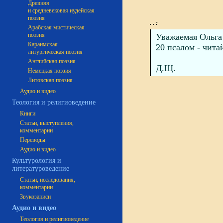
Древняя
и средневековая иудейская
поэзия
. . :
Арабская мистическая
поэзия
Уважаемая Ольга
Караимская
20 псалом - чита
литургическая поэзия
Английская поэзия
Д.Щ.
Немецкая поэзия
Литовская поэзия
Аудио и видео
Теология и религиоведение
Книги
Статьи, выступления,
комментарии
Переводы
Аудио и видео
Культурология и
литературоведение
Статьи, исследования,
комментарии
Звукозаписи
Аудио и видео
Теология и религиоведение