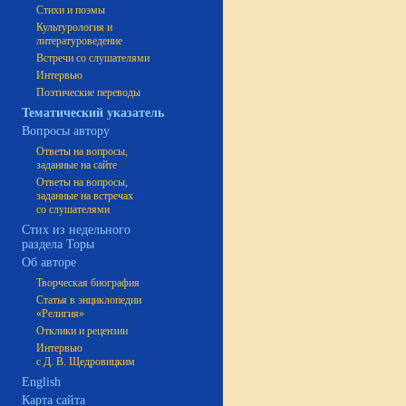
Стихи и поэмы
Культурология и
литературоведение
Встречи со слушателями
Интервью
Поэтические переводы
Тематический указатель
Вопросы автору
Ответы на вопросы,
заданные на сайте
Ответы на вопросы,
заданные на встречах
со слушателями
Стих из недельного
раздела Торы
Об авторе
Творческая биография
Статья в энциклопедии
«Религия»
Отклики и рецензии
Интервью
с Д. В. Щедровицким
English
Карта сайта