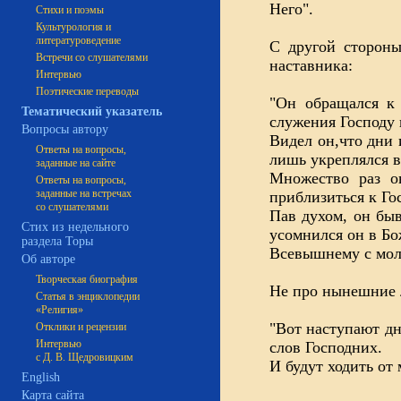
Него".
Стихи и поэмы
Культурология и
литературоведение
С другой стороны
Встречи со слушателями
наставника:
Интервью
Поэтические переводы
"Он обращался к 
Тематический указатель
служения Господу 
Вопросы автору
Видел он,что дни 
Ответы на вопросы,
лишь укреплялся в
заданные на сайте
Множество раз о
Ответы на вопросы,
заданные на встречах
приблизиться к Гос
со слушателями
Пав духом, он быв
Стих из недельного
усомнился он в Бо
раздела Торы
Всевышнему с моль
Об авторе
Творческая биография
Не про нынешние л
Статья в энциклопедии
«Религия»
"Вот наступают дн
Отклики и рецензии
Интервью
слов Господних.
с Д. В. Щедровицким
И будут ходить от 
English
Карта сайта