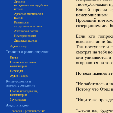
Древняя
твоему.Соломон пр
и средневековая иудейская
Елисей просил с
поэзия
Арабская мистическая
неисполненным.
поэзия
Просящий ничтожн
Караимская
созерцанием дел Б
литургическая поэзия
Английская поэзия
Если кто попрос
Немецкая поэзия
Литовская поэзия
выказывавший бол
Так поступает и 
Аудио и видео
смотрят на тебя в
Теология и религиоведение
они удивляются и 
Книги
огорчаются на того
Статьи, выступления,
комментарии
Переводы
Но ведь именно эт
Аудио и видео
Культурология и
"Не заботьтесь и н
литературоведение
Потому что Отец в
Статьи, исследования,
комментарии
"Ищите же прежде 
Звукозаписи
Аудио и видео
"...если вы, буду
Теология и религиоведение