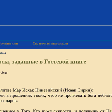
ретение книг
Справочная информация
росы
сы, заданные в Гостевой книге
 Анав
молитве Мар Исхак Ниневийский (Исаак Сирин):
ден в прошениях твоих, чтоб не прогневать Бога небла
ых даров.
ценное у Того, Кто чужд скупости, и получишь от Не