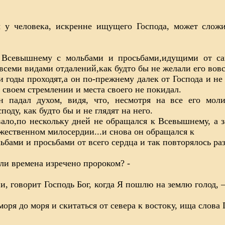
 у человека, искренне ищущего Господа, может сложи
Всевышнему с мольбами и просьбами,идущими от само
всеми видами отдалений,как будто бы не желали его вовс
и годы проходят,а он по-прежнему далек от Господа и не
 своем стремлении и места своего не покидал.
н падал духом, видя, что, несмотря на все его мол
поду, как будто бы и не глядят на него.
ало,по нескольку дней не обращался к Всевышнему, а з
жественном милосердии...и снова он обращался к
бами и просьбами от всего сердца и так повторялось раз 
и времена изречено пророком? -
и, говорит Господь Бог, когда Я пошлю на землю голод, 
моря до моря и скитаться от севера к востоку, ища слова 