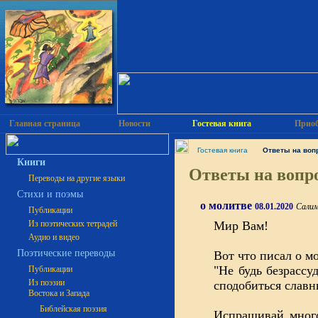
Главная страница
Новости
Гостевая книга
Приоб
Гостевая книга
Ответы на воп
Книги
Ответы на вопро
Переводы на другие языки
Cтихи и поэмы
о молитве
08.01.2020
Салим
Публикации
Из поэтических тетрадей
Мир Вам!
Аудио и видео
Поэтические переводы
Вот что писал о 
"Не будь безрассу
Публикации
Из поэзии
сподобиться славн
Востока и Запада
Библейская поэзия
Испрашивай много