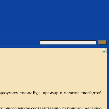
горазумием твоим.Будь премудр в молитве твоей,чтоб
го многоценное,соответственно разумному желанию