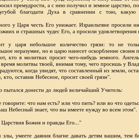
осил премудрости, а с нею получил и земное царство, по
угубой благодати Духа в сравнении с тою, какую 
ого у Царя честь Его унижает. Израильтяне просили ни
ожиих и страшных чудес Его, а просили удовлетворения 
ит у царя небольшое количество грязи: то не толь
ьшое неразумие, но и царю нанесет оскорбление своим 
тот, кто в молитвах просит чего-нибудь земного. Анг
о время молитвы твоей, внимая тому, чего просишь у Вла
радуются, когда увидят, что составленный из земли, ост
, кто, оставив Небесное, просит своей грязи".
о пытался донести до людей величайший Учитель:
е говорите: что нам есть? или что пить? или во что одеть
аш Небесный знает, что вы имеете нужду во всем этом".
Царствия Божия и правды Его..."
чи злы, умеете даяния благие давать детям вашим, тем