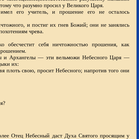
тому что разумно просил у Великого Царя.
имел его учитель, и прошение его не осталось
чтожного, и постиг их гнев Божий; они не занялись
похотениям чрева.
ко обесчестит себя ничтожностью прошения, как
прошением.
елы и Архангелы — эти вельможи Небесного Царя —
дыки их:
авя плоть свою, просит Небесного; напротив того они
ся?
 более Отец Небесный даст Духа Святого просящим у