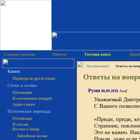
Главная страница
Новости
Гостевая книга
Приоб
Гостевая книга
Ответы на воп
Книги
Ответы на вопро
Переводы на другие языки
Cтихи и поэмы
Руми
06.09.2018
Josef
Публикации
Из поэтических тетрадей
Уважаемый Дмитр
Аудио и видео
С Вашего позволен
Поэтические переводы
«Приди, приди, ке
Публикации
Из поэзии
Странник, поклон
Востока и Запада
Это не важно. Наш
Библейская поэзия
Приди, даже если 