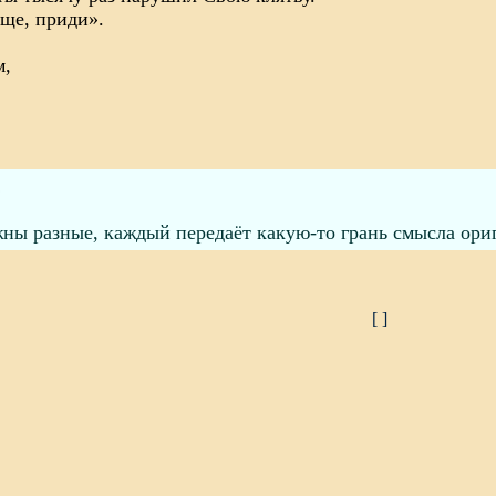
ще, приди».
м,
!
ны разные, каждый передаёт какую-то грань смысла ори
[
]