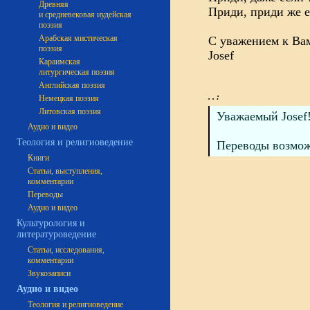
Древняя
Приди, приди же е
и средневековая иудейская
поэзия
Арабская мистическая
С уважением к Ва
поэзия
Josef
Караимская
литургическая поэзия
Английская поэзия
. . :
Немецкая поэзия
Литовская поэзия
Уважаемый Josef
Аудио и видео
Теология и религиоведение
Переводы возмож
Книги
Статьи, выступления,
комментарии
Переводы
Аудио и видео
Культурология и
литературоведение
Статьи, исследования,
комментарии
Звукозаписи
Аудио и видео
Теология и религиоведение