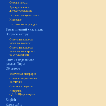
Стихи и поэмы
Культурология и
литературоведение
Встречи со слушателями
Интервью
Поэтические переводы
Тематический указатель
Вопросы автору
Ответы на вопросы,
заданные на сайте
Ответы на вопросы,
заданные на встречах
со слушателями
Стих из недельного
раздела Торы
Об авторе
Творческая биография
Статья в энциклопедии
«Религия»
Отклики и рецензии
Интервью
с Д. В. Щедровицким
English
Карта сайта