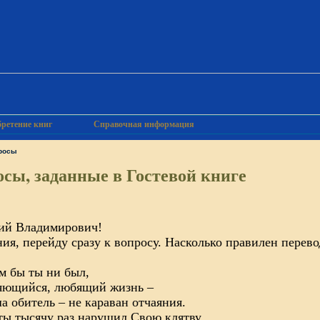
ретение книг
Справочная информация
росы
сы, заданные в Гостевой книге
ий Владимирович!
ия, перейду сразу к вопросу. Насколько правилен перево
м бы ты ни был,
яющийся, любящий жизнь –
а обитель – не караван отчаяния.
ты тысячу раз нарушил Свою клятву.