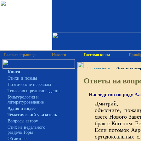
Главная страница
Новости
Гостевая книга
Приобр
Гостевая книга
Ответы на воп
Книги
Ответы на вопро
Cтихи и поэмы
Поэтические переводы
Теология и религиоведение
Наследство по роду А
Культурология и
литературоведение
Дмитрий,
Аудио и видео
объясните, пожал
Тематический указатель
свете Нового Заве
Вопросы автору
брак с Когеном. Е
Стих из недельного
Если потомок Ааро
раздела Торы
ортодоксальных с
Об авторе