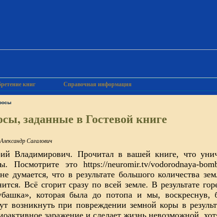
ретение книг
Справочная информация
росы
сы, заданные в Гостевой книге
Александр Сагалович
й Владимирович. Прочитал в вашей книге, что уничт
 Посмотрите это https://neuromir.tv/vodorodnaya-bomb
не думается, что в результате большого количества зе
ится. Всё сгорит сразу по всей земле. В результате гор
убашка», которая была до потопа и мы, воскреснув,
гут возникнуть при повреждении земной коры в результ
иоактивное заражение и сделает жизнь невозможной, хотя