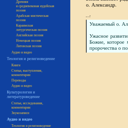
Древняя
о. Александр.
и средневековая иудейская
поэзия
Арабская мистическая
. . :
поэзия
Уважаемый о. Ал
Караимская
литургическая поэзия
Английская поэзия
Ужасное развити
Немецкая поэзия
Божие, которое 
Литовская поэзия
пророчества о п
Аудио и видео
Теология и религиоведение
Книги
Статьи, выступления,
комментарии
Переводы
Аудио и видео
Культурология и
литературоведение
Статьи, исследования,
комментарии
Звукозаписи
Аудио и видео
Теология и религиоведение