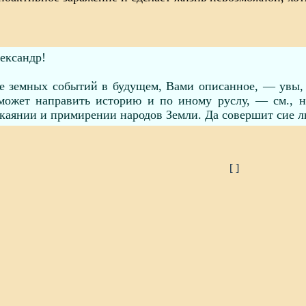
ександр!
е земных событий в будущем, Вами описанное, — увы,
может направить историю и по иному руслу, — см., н
окаянии и примирении народов Земли. Да совершит сие л
[
]