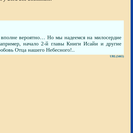
 вполне вероятно… Но мы надеемся на милосердие
апример, начало 2-й главы Книги Исайи и другие
юбовь Отца нашего Небесного!..
URL(3465)