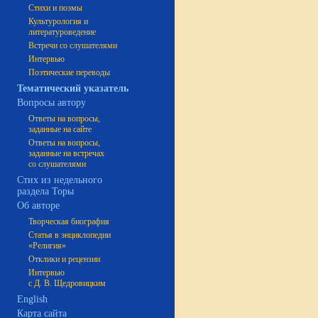
Стихи и поэмы
Культурология и
литературоведение
Встречи со слушателями
Интервью
Поэтические переводы
Тематический указатель
Вопросы автору
Ответы на вопросы,
заданные на сайте
Ответы на вопросы,
заданные на встречах
со слушателями
Стих из недельного
раздела Торы
Об авторе
Творческая биография
Статья в энциклопедии
«Религия»
Отклики и рецензии
Интервью
с Д. В. Щедровицким
English
Карта сайта