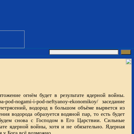
ожение огнём будет в результате ядерной войны.
a-pod-nogami-i-pod-neftyanoy-ekonomikoy/ заседание
млетрясений, водород в большом объёме вырвется из
ения водорода образуется водяной пар, то есть будет
 будем снова с Господом в Его Царствии. Сильные
ате ядерной войны, хотя и не обязательно. Ядерная
 у Бога всё возможно.