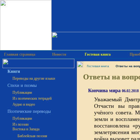
Главная страница
Новости
Гостевая книга
Приоб
Гостевая книга
Ответы на воп
Книги
Ответы на вопро
Переводы на другие языки
Cтихи и поэмы
Кончина мира
06.02.2018
Публикации
Из поэтических тетрадей
Уважаемый Дмитри
Аудио и видео
Отчасти вы правы.
Поэтические переводы
учёного совета. М
земли и воспламен
Публикации
Из поэзии
восстановлена «р
Востока и Запада
землетрясения мо
Библейская поэзия
война вызовет рад