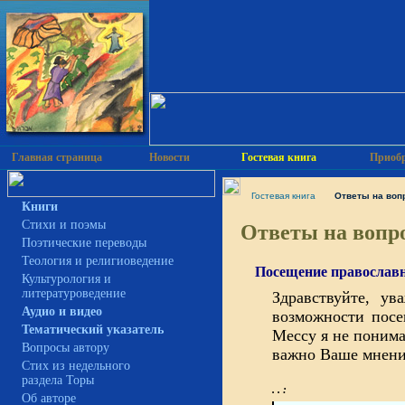
Главная страница
Новости
Гостевая книга
Приобр
Гостевая книга
Ответы на воп
Книги
Ответы на вопро
Cтихи и поэмы
Поэтические переводы
Теология и религиоведение
Посещение православ
Культурология и
литературоведение
Здравствуйте, у
Аудио и видео
возможности посе
Тематический указатель
Мессу я не понима
Вопросы автору
важно Ваше мнени
Стих из недельного
раздела Торы
. . :
Об авторе