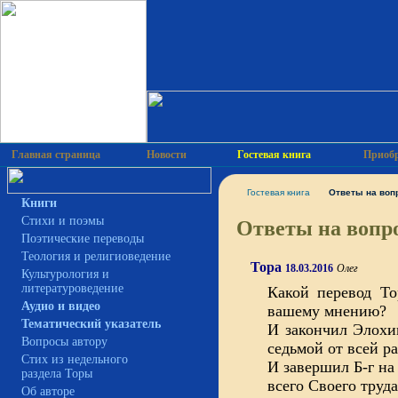
Главная страница
Новости
Гостевая книга
Приобр
Гостевая книга
Ответы на воп
Книги
Ответы на вопро
Cтихи и поэмы
Поэтические переводы
Теология и религиоведение
Тора
18.03.2016
Олег
Культурология и
литературоведение
Какой перевод Т
Аудио и видео
вашему мнению?
Тематический указатель
И закончил Элохи
Вопросы автору
седьмой от всей р
Стих из недельного
И завершил Б-г на
раздела Торы
всего Своего труда
Об авторе