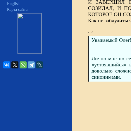
И ЗАВЕРШИЛ 
English
СОЗИДАЛ, И П
Карта сайта
КОТОРОЕ ОН СО
Как не заблудиться
. . :
Уважаемый Олег
Лично мне по се
«устоявшийся» в
довольно сложн
синонимами.