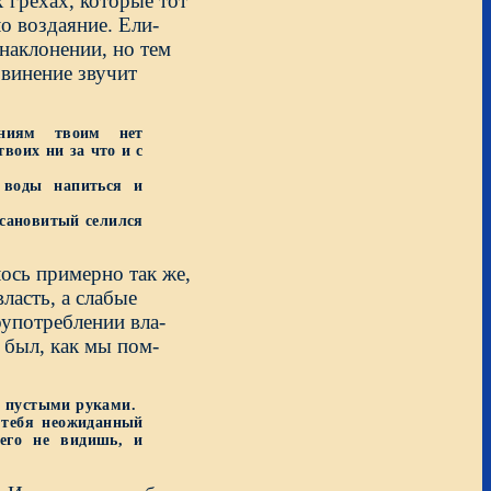
 грехах, которые тот
о воздаяние. Ели-
 наклонении, но тем
бвинение звучит
ониям твоим нет
воих ни за что и с
оды напиться и
сановитый селился
лось примерно так же,
ласть, а слабые
оупотреблении вла-
 был, как мы пом-
с пустыми руками.
тебя неожиданный
го не видишь, и