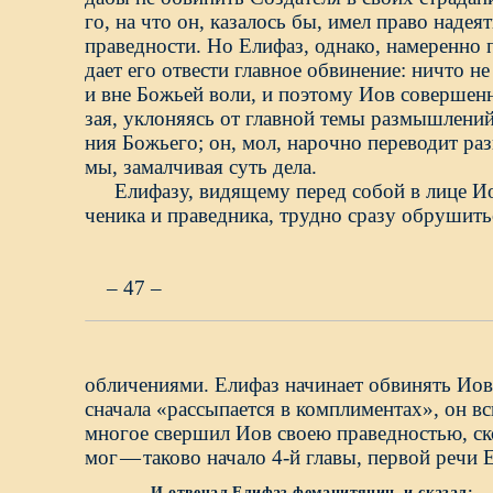
го, на что он, казалось бы, имел право надея
праведности. Но Елифаз, однако, намеренно
дает его отвести главное обвинение: ничто н
и вне Божьей воли, и поэтому Иов совершенн
зая, уклоняясь от главной темы размышлени
ния Божьего; он, мол, нарочно переводит раз
мы, замалчивая суть дела.
Елифазу, видящему перед собой в лице И
ченика и праведника, трудно сразу обрушить
– 47 –
обличениями. Елифаз начинает обвинять Иов
сначала «рассыпается в комплиментах», он вс
многое свершил Иов своею праведностью, ск
мог
—
таково начало 4-й главы, первой речи 
И отвечал Елифаз феманитянин, и сказал: