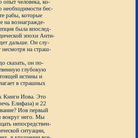
 опыт человека, ко-
 необходимости бес-
те рабы, которые
ые на вознагражде-
епция была впослед-
дической эпохи Анти-
дет дальше. Он слу-
т несмотря на страш-
до сказать, он по-
ственную глубокую
стоящей истины и
лагает в страшных
х Книги Иова. Это
речь Елифаза) и 22
вование? Иов первый
я вокруг него. Мы
ицать непосредствен-
ической ситуации,
иях, в крушении все-