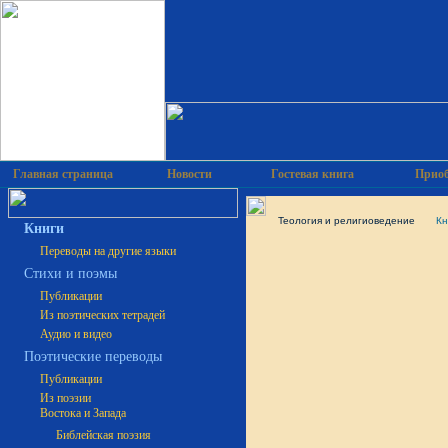
Главная страница
Новости
Гостевая книга
Приоб
Теология и религиоведение
Кн
Книги
Переводы на другие языки
Cтихи и поэмы
Публикации
Из поэтических тетрадей
Аудио и видео
Поэтические переводы
Публикации
Из поэзии
Востока и Запада
Библейская поэзия