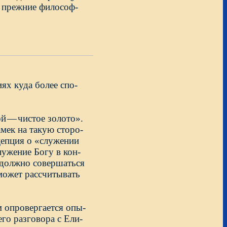
о прежние философ-
ях куда более спо-
ой
—
чистое золото».
мек на такую сторо-
цепция о «служении
служение Богу в кон-
 должно совершаться
 может рассчитывать
 опровергается опы-
его разговора с Ели-