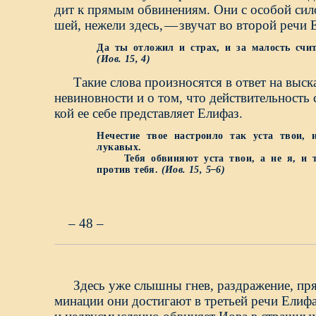
дит к прямым обвинениям. Они с особой сил
шей, нежели здесь,
—
звучат во второй речи 
Да ты отложил и страх, и за малость счит
(Иов.
15,
4)
Такие слова произносятся в ответ на выск
невиновности и о том, что действительность с
кой ее себе представляет Елифаз.
Нечестие твое настроило так уста твои,
лукавых.
Тебя обвиняют уста твои, а не я, и т
против тебя.
(Иов.
15,
5–6)
– 48 –
Здесь уже слышны гнев, раздражение, пр
минации они достигают в третьей речи Елифа