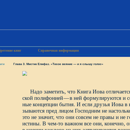
ретение книг
Справочная информация
иги
Глава 3. Мистик Елифаз. «Тихое веяние — и я слышу голос»
Надо заметить, что Книга Иова отличает
ской полифонией
—
в ней формулируются и с
ные концепции бытия. И если друзья Иова в 
зываются пред лицом Господним не настолько
это не значит, что они совсем не правы и не 
истины. В чем-то важном все они, конечно, 
в учении каждого из них затрагиваются важн