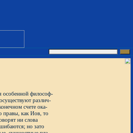
ся особенной философ-
осуществуют различ-
конечном счете ока-
 правы, как Иов, то
говорят ни слова
ошибаются; но зато
ые, сущностные пла-