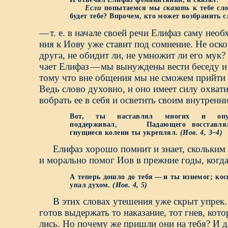
Если
попытаемся мы
сказать
к тебе сл
будет тебе? Впрочем, кто может возбранить 
—
т. е. в начале своей речи Елифаз саму нео
ния к Иову уже ставит под сомнение. Не оско
друга, не обидит ли, не умножит ли его мук?
чает Елифаз
—
мы вынуждены вести беседу и 
тому что вне общения мы не сможем прийти
Ведь слово духовно, и оно имеет силу охват
вобрать ее в себя и осветить своим внутренн
Вот, ты наставлял многих и опу
поддерживал, Падающего восставлял
гнущиеся колени ты укреплял.
(Иов.
4,
3–4)
Елифаз хорошо помнит и знает, скольким
и морально помог Иов в прежние годы, когда
А теперь дошло до тебя
—
и ты изнемог; кос
упал духом.
(Иов.
4,
5)
В этих словах утешения уже скрыт упрек. 
готов выдержать то наказание, тот гнев, кот
лись. Но почему же пришли они на тебя? И д