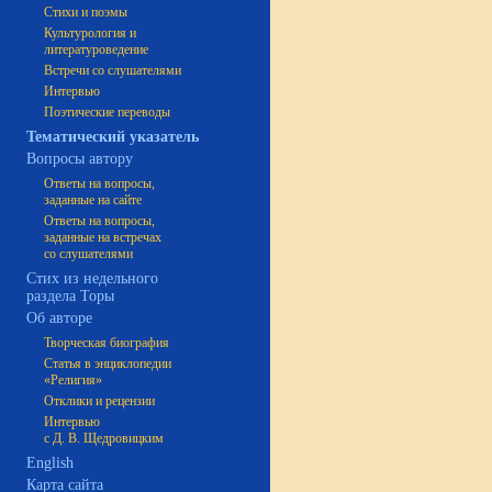
Стихи и поэмы
Культурология и
литературоведение
Встречи со слушателями
Интервью
Поэтические переводы
Тематический указатель
Вопросы автору
Ответы на вопросы,
заданные на сайте
Ответы на вопросы,
заданные на встречах
со слушателями
Стих из недельного
раздела Торы
Об авторе
Творческая биография
Статья в энциклопедии
«Религия»
Отклики и рецензии
Интервью
с Д. В. Щедровицким
English
Карта сайта