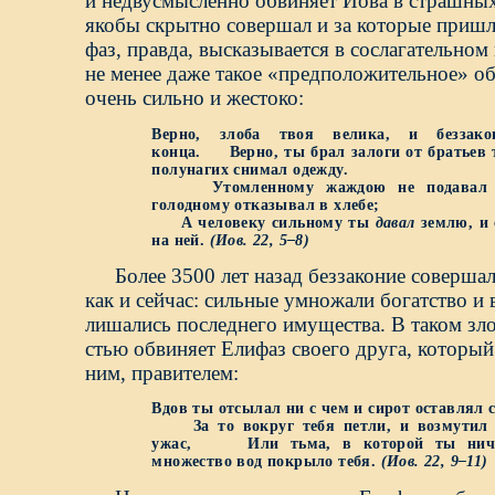
и недвусмысленно обвиняет Иова в страшных
якобы скрытно совершал и за которые пришл
фаз, правда, высказывается в сослагательном
не менее даже такое «предположительное» о
очень сильно и жестоко:
Верно, злоба твоя велика, и беззак
конца. Верно, ты брал залоги от братьев т
полунагих снимал одежду.
Утомленному жаждою не подавал в
голодному отказывал в хлебе;
А человеку сильному ты
давал
землю, и 
на ней.
(Иов.
22,
5–8)
Более 3500 лет назад беззаконие соверша
как и сейчас: сильные умножали богатство и в
лишались последнего имущества. В таком зл
стью обвиняет Елифаз своего друга, который
ним, правителем:
Вдов ты отсылал ни с чем и сирот оставлял 
За то вокруг тебя петли, и возмутил 
ужас, Или тьма, в которой ты ниче
множество вод покрыло тебя.
(Иов.
22,
9–11)