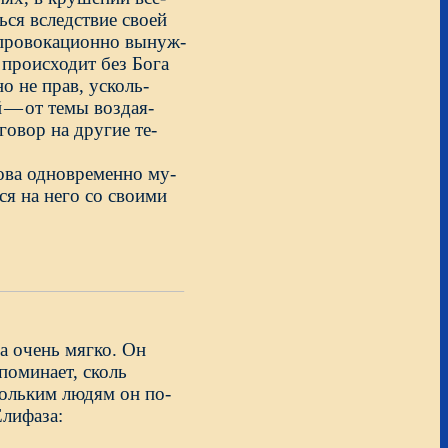
ться вследствие своей
 провокационно вынуж-
е происходит без Бога
о не прав, усколь-
й
—
от темы воздая-
говор на другие те-
ова одновременно му-
ся на него со своими
а очень мягко. Он
поминает, сколь
ольким людям он по-
Елифаза: