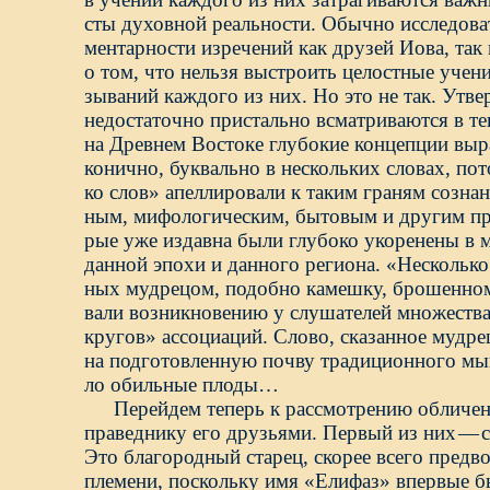
сты духовной реальности. Обычно исследоват
ментарности изречений как друзей Иова, так 
о том, что нельзя выстроить целостные учени
зываний каждого из них. Но это не так. Ут
недостаточно пристально всматриваются в тек
на Древнем Востоке глубокие концепции выр
конично, буквально в нескольких словах, пот
ко слов» апеллировали к таким граням сознан
ным, мифологическим, бытовым и другим пр
рые уже издавна были глубоко укоренены в
данной эпохи и данного региона. «Несколько
ных мудрецом, подобно камешку, брошенному
вали возникновению у слушателей множеств
кругов» ассоциаций. Слово, сказанное мудре
на подготовленную почву традиционного м
ло обильные плоды…
Перейдем теперь к рассмотрению обличе
праведнику его друзьями. Первый из них
—
Это благородный старец, скорее всего предв
племени, поскольку имя «Елифаз» впервые б