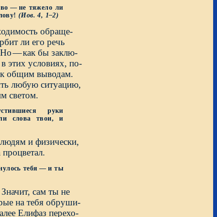
ово
—
не тяжело ли
слову!
(Иов.
4,
1–2)
бходимость обраще-
рбит ли его речь
 Но
—
как бы заклю-
в этих условиях, по-
 к общим выводам.
ить любую ситуацию,
им светом.
стившиеся руки
и слова твои, и
 людям и физически,
 процветал.
нулось тебя
—
и ты
Значит, сам ты не
орые на тебя обруши-
алее Елифаз перехо-