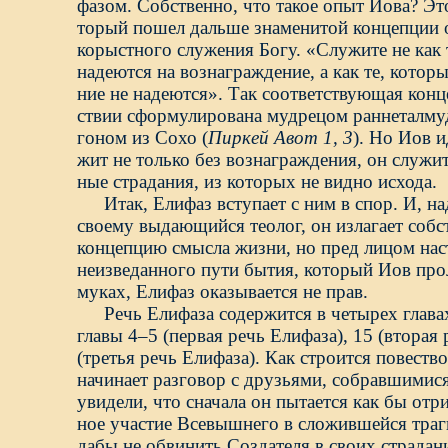
фазом. Собственно, что такое опыт Иова? Это
торый пошел дальше знаменитой концепции о
корыстного служения Богу. «Служите не как 
надеются на вознаграждение, а как те, котор
ние не надеются». Так соответствующая конц
ствии сформулирована мудрецом раннеталму
гоном из Сохо (
Пиркей
Авот
1,
3
). Но Иов и
жит не только без вознаграждения, он служи
ные страдания, из которых не видно исхода.
Итак, Елифаз вступает с ним в спор. И, на
своему выдающийся теолог, он излагает соб
концепцию смысла жизни, но пред лицом на
неизведанного пути бытия, который Иов про
муках, Елифаз оказывается не прав.
Речь Елифаза содержится в четырех глава
главы 4–5 (первая речь Елифаза), 15 (вторая 
(третья речь Елифаза). Как строится повест
начинает разговор с друзьями, собравшимис
увидели, что сначала он пытается как бы отр
ное участие Всевышнего в сложившейся траг
дабы не обвинить Создателя в своих страдан