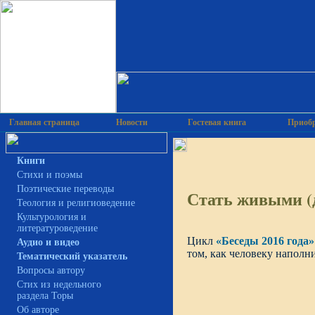
Главная страница
Новости
Гостевая книга
Приобр
Книги
Cтихи и поэмы
Поэтические переводы
Стать живыми (
Теология и религиоведение
Культурология и
литературоведение
Цикл
«Беседы 2016 года»
Аудио и видео
том, как человеку наполн
Тематический указатель
Вопросы автору
Стих из недельного
раздела Торы
Об авторе