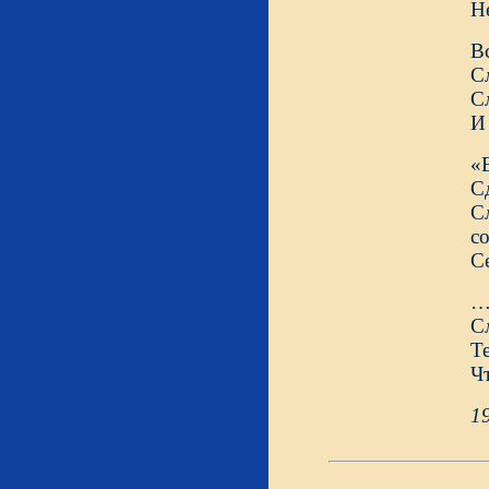
Не
Вс
Сл
С
И
«Е
Сд
С
со
С
…
Сл
Те
Чт
1