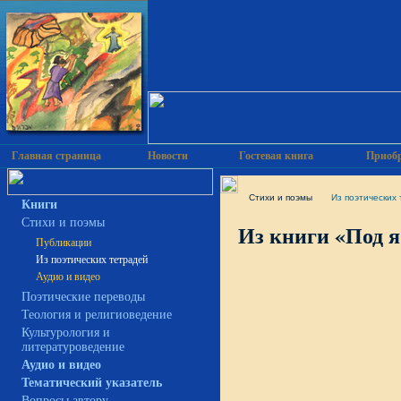
Главная страница
Новости
Гостевая книга
Приобр
Cтихи и поэмы
Из поэтических
Книги
Cтихи и поэмы
Из книги «Под я
Публикации
Из поэтических тетрадей
Аудио и видео
Поэтические переводы
Теология и религиоведение
Культурология и
литературоведение
Аудио и видео
Тематический указатель
Вопросы автору