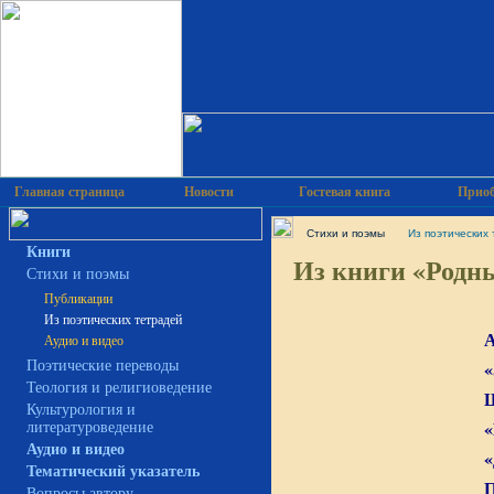
Главная страница
Новости
Гостевая книга
Приоб
Cтихи и поэмы
Из поэтических
Книги
Из книги «Родны
Cтихи и поэмы
Публикации
Из поэтических тетрадей
А
Аудио и видео
«
Поэтические переводы
Теология и религиоведение
Культурология и
«
литературоведение
Аудио и видео
«
Тематический указатель
П
Вопросы автору