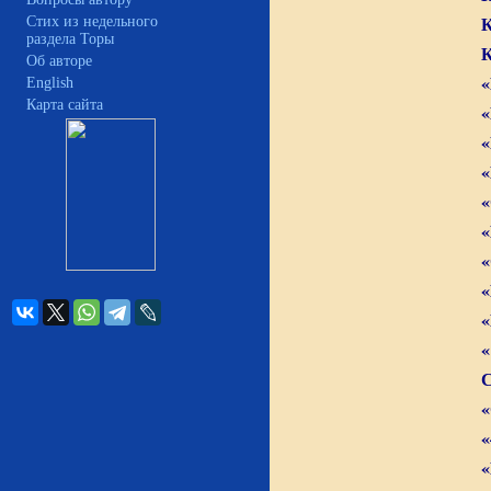
К
Стих из недельного
раздела Торы
К
Об авторе
«
English
Карта сайта
«
«
«
«
«
«
«
«
С
«
«
«