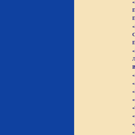
«
П
П
«
С
«
Л
В
«
«
«
«
«
«
«
«