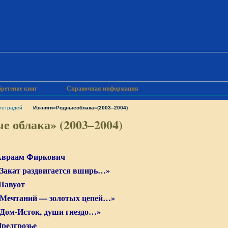
ретение книг
Справочная информация
 тетрадей
Изкниги«Родныеоблака»(2003–2004)
е облака» (2003–2004)
враам Фиркович
Закат раздвигается вширь…»
Шавуот
Мечтаний — золотых цепей…»
Дом-Исток, души гнездо…»
редгрозье