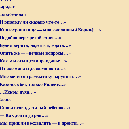
арадаг
олыбельная
И вправду ли сказано что-то…»
Книгохранилище — многоколонный Коринф…»
Подобно перезрелой сливе…»
Будем верить, надеятся, ждать…»
Опять же — «вечные вопросы…»
Как мы отыщем оправданье…»
От жасмина и до жимолости…»
Мне хочется грамматику нарушить…»
Казалось бы, только Рильке…»
«…Искры духа…»
лово
Снова вечер, усталый ребенок…»
— Как дойти до рая…»
Мы пришли восхвалить — и пройти…»