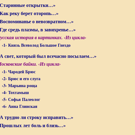
Старинные открытки…»
Как реку берет оторопь…»
Воспоминанье о невозвратном…»
Где средь плазмы, в завихренье…»
усская история в картинках. ‹Из цикла›
‹1› Князь Всеволод Большое Гнездо
А свет, который был всечасно посылаем…»
осковские байки. ‹Из цикла›
‹1› Чародей Брюс
‹2› Брюс и его слуга
‹3› Марьина роща
‹4› Тохтамыш
‹5› Софья Палеолог
‹6› Анна Глинская
А трудно ли строку исправить…»
Прошлых лет боль и близь…»