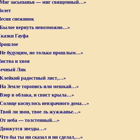
Миг засыпанья — миг священный…»
олет
есня снежинок
Былое вернуть невозможно…»
казки Гауфа
Прошлое
Не будущим, но только прошлым…»
иства и хвоя
ечный Лик
Клейкий радостный лист,…»
На Земле торопись или мешкай…»
Взор в облака, и свист крыла…»
Солнце коснулось невзрачного дома…»
Твой ли звон, твое ль жужжанье…»
От неба — толстенный…»
Движутся звезды…»
Что бы ты ни сказал и ни сделал,…»