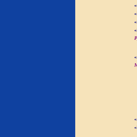
«
«
«
«
Р
«
М
«
«