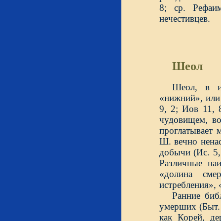
8; ср. Рефа
нечестивцев.
Шеол
Шеол, в и
«нижний», или
9, 2; Иов 11,
чудовищем, в
проглатывает 
Ш. вечно нена
добычи (Ис. 5, 
Различные на
«долина сме
истребления», «
Ранние биб
умерших (Быт. 
как Корей, де