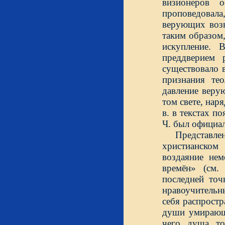
визионеров о
проповедовала
верующих возн
таким образом
искупление. 
преддверием 
существовало 
признания тео
давление веру
том свете, наря
в. в текстах п
Ч. был официа
Представле
христианском
воздаяние нем
времён» (см.
последней то
нравоучительны
себя распростр
души умирающе
чего душа то