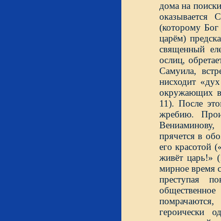
дома на поиск
оказывается 
(которому Бог 
царём) предск
священный ел
ослиц, обретае
Самуила, вст
нисходит «дух
окружающих в 
11). После эт
жребию. Прои
Вениаминову,
прячется в обо
его красотой (
живёт царь!» (
мирное время с
преступая по
общественно
помрачаются,
героически о