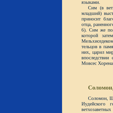
языками.
Сим (в ве
младший) выс
приносит благ
отца, раненног
6). Сим же по
которой зате
Мельхиседеко
тельцов в пам
них, царил ми
впоследствии 
Мовсес Хорена
Соломон
Соломон, Ш
Иудейского г
ветхозаветных