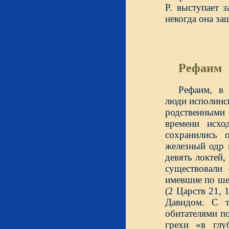
Р. выступает 
некогда она за
Рефаим
Рефаим, в 
люди исполинс
родственными 
времени исхо
сохранились 
железный одр 
девять локтей,
существовали
имевшие по шес
(2 Царств 21,
Давидом. С т
обитателями п
грехи «в глу