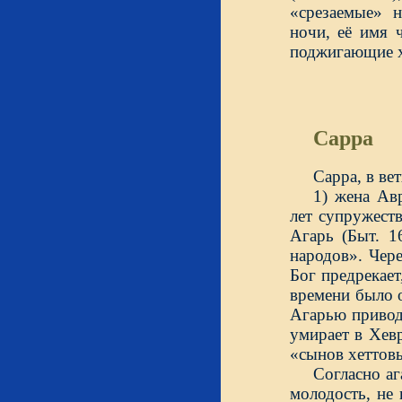
«срезаемые» н
ночи, её имя ч
поджигающие хл
Сарра
Сарра, в ве
1) жена Ав
лет супружест
Агарь (Быт. 1
народов». Чер
Бог предрекает
времени было о
Агарью привод
умирает в Хев
«сынов хеттов
Согласно аг
молодость, не