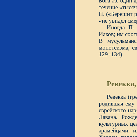
Бога же один д
течение «тыся
П. («Берешит р
«не увидел сме
Иногда П.
Иаков; им соот
В мусульманс
монотеизма, с
129–134).
Ревекка,
Ревекка (гр
родившая ему 
еврейского на
Лавана. Рожд
культурных це
арамейцами, и