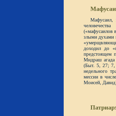
Мафусаи
Мафусаил, 
человечества
(«мафусаилов в
злыми духами 
«умерщвляющий
доходил до «
предстоящем п
Мидраш агада 
(Быт. 5, 27; 7
недельного т
мессии в числ
Моисей, Давид)
Патриар