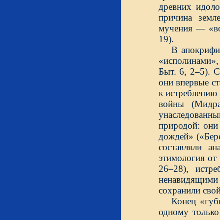
древних идол
причина земл
мучения — «вос
19).
В апокрифич
«исполинами»,
Быт. 6, 2–5). 
они впервые с
к истреблению
войны (Мидра
унаследованны
природой: они
дождей» («Бер
составляли а
этимология от 
26–28), истр
ненавидящими
сохранили свой
Конец «губ
одному только