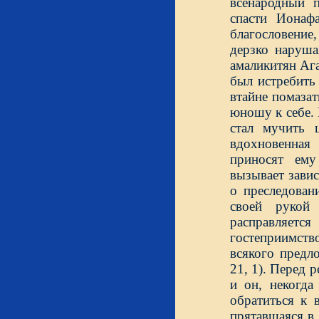
всенародный п
спасти Ионаф
благословение
дерзко наруша
амаликитян Ага
был истребить 
втайне помазат
юношу к себе. 
стал мучить 
вдохновенная
приносят ем
вызывает завис
о преследован
своей рукой
расправляет
гостеприимств
всякого предл
21, 1). Перед 
и он, некогда
обратиться к 
прятавшаяся в 