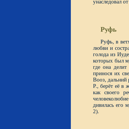
унаследовал от
Руфь
Руфь, в вет
любви и состр
голода из Иуд
которых был му
где она делит
принося их св
Вооз, дальний
Р., берёт её в
как своего ре
человеколюби
дивилась его м
2).