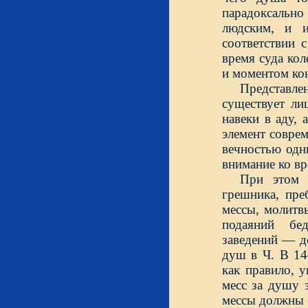
парадоксально
людским, и и
соответствии 
время суда ко
и моментом ко
Представл
существует ли
навеки в аду,
элемент соврем
вечностью одн
внимание ко вр
При этом с
грешника, пре
мессы, молитв
подаяний бе
заведений — д
душ в Ч. В 14–
как правило, 
месс за душу 
мессы должны б