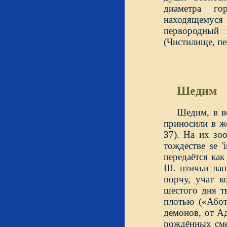
диаметра го
находящемуся
первородный
(Чистилище, пес
Шедим
Шедим, в в
приносили в ж
37). На их зо
тождестве se '
передаётся как
Ш. птичьи лап
порчу, учат к
шестого дня т
плотью («Абот
демонов, от А
рождённых сме