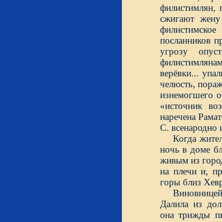
филистимлян, 
сжигают жену
филистимско
посланников п
угрозу опус
филистимлянам
верёвки... упа
челюсть, пора
изнемогшего о
«источник воз
наречена Рамат
С. всенародно 
Когда жите
ночь в доме б
живым из город
на плечи и, п
горы близ Хевр
Виновницей
Далила из дол
она трижды пы