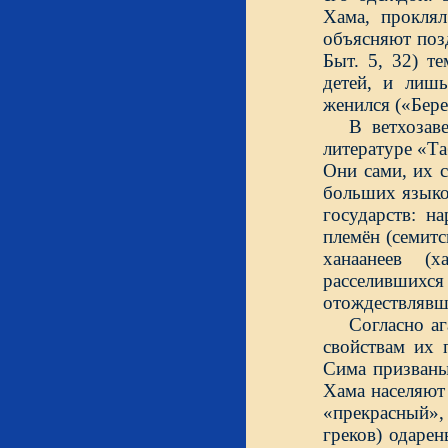
Хама, проклял
объясняют поз
Быт. 5, 32) т
детей, и лишь
женился («Бере
В ветхозав
литературе «Та
Они сами, их 
больших языко
государств: н
племён (семит
ханаанеев (
расселивши
отождествлявш
Согласно аг
свойствам их 
Сима призваны
Хама населяют
«прекрасный»,
греков) одаре