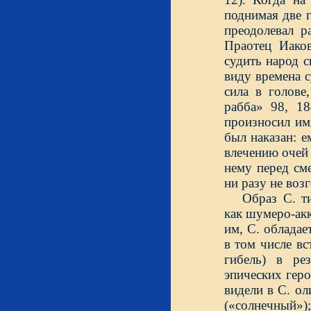
поднимая две г
преодолевал р
Праотец Иаков
судить народ с
виду времена с
сила в голове
рабба» 98, 18
произносил им
был наказан: 
влечению очей 
нему перед см
ни разу не возг
Образ С. т
как шумеро-ак
им, С. обладае
в том числе вс
гибель) в ре
эпических гер
видели в С. ол
(«солнечный»