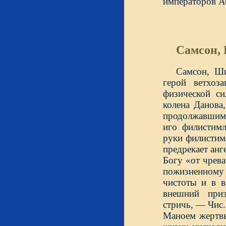
императоров Аб
Самсон,
Самсон, Ши
герой ветхоз
физической с
колена Данова
продолжавшими
иго филистимл
руки филистим
предрекает анг
Богу «от чрева
пожизненному 
чистоты и в в
внешний при
стричь, — Чис.
Маноем жертвы