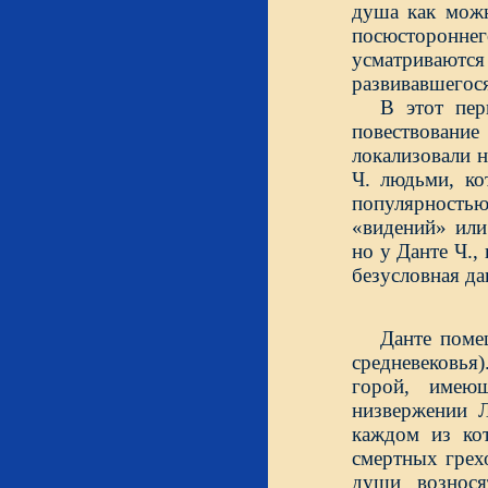
душа как можн
посюсторонне
усматриваются
развивавшегося
В этот пер
повествован
локализовали 
Ч. людьми, ко
популярностью
«видений» или
но у Данте Ч.,
безусловная да
Данте поме
средневековья
горой, имею
низвержении 
каждом из ко
смертных грех
души вознося