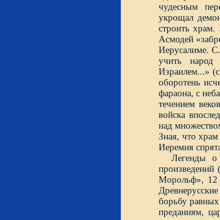
чудесным пер
укрощал демон
строить храм.
Асмодей «забро
Иерусалиме. С.
учить народ
Израилем...» (
оборотень исче
фараона, с неб
течением веко
войска впосле
над множеством
Зная, что храм
Иеремия спрята
Легенды о 
произведений 
Морольф», 12 
Древнерусские
борьбу равных 
преданиям, ца