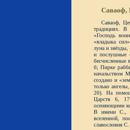
Саваоф,
Саваоф, Це
традициях. В 
«Господь воин
«владыка сил»
луна и звёзды,
и послушные «
бесчисленные в
б; Пирке рабб
начальством М
создано и «зем
только ангелы,
20). На помо
Царств 6, 17
осеняющими ко
В имени С., 
вселенной, п
славословия С. 