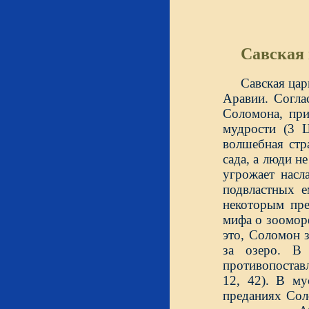
Савская
Савская цар
Аравии. Согла
Соломона, при
мудрости (3 Ц
волшебная стр
сада, а люди н
угрожает насл
подвластных 
некоторым пре
мифа о зоомор
это, Соломон з
за озеро. В
противопостав
12, 42). В м
преданиях Сол