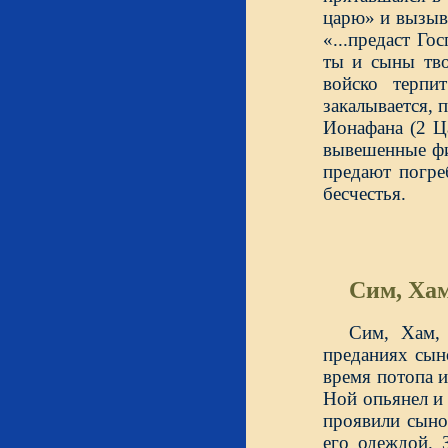
царю» и вызыва
«...предаст Го
ты и сыны тво
войско терпи
закалывается, п
Ионафана (2 Ца
вывешенные фи
предают погре
бесчестья.
Сим, Хам
Сим, Хам, 
преданиях сын
время потопа и
Ной опьянел и
проявили сыно
его одеждой. 