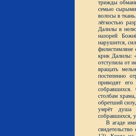
трижды обманыв
семью сырыми 
волосы в ткань
лёгкостью раз
Далилы в нелю
назорей Божи
нарушится, сил
филистимляне 
крик Далилы: 
отступила от н
вращать мель
постепенно от
приводят его
собравшихся.
столбам храма,
обретший силу,
умрёт душа 
собравшихся, у
В агаде им
свидетельство 
12). Когда на