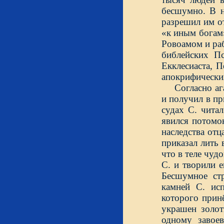
бесшумно. В н
разрешил им от
«к иным богам»
Ровоамом и раб
библейских П
Екклесиаста, 
апокрифических
Согласно аг
и получил в пр
судах С. чита
явился потомо
наследства отц
приказал лить 
что в теле чуд
С. и творили 
Бесшумное стр
камней С. ис
которого прин
украшен золот
одному завоев