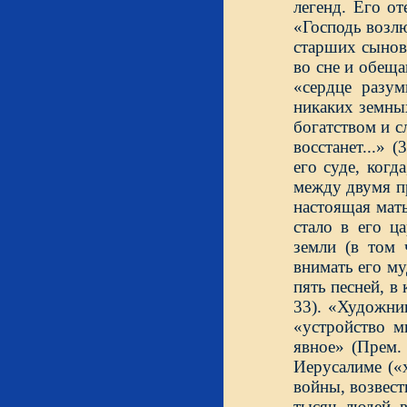
легенд. Его о
«Господь возлю
старших сынове
во сне и обеща
«сердце разум
никаких земных
богатством и с
восстанет...» 
его суде, когд
между двумя п
настоящая мать
стало в его ц
земли (в том 
внимать его му
пять песней, в
33). «Художни
«устройство м
явное» (Прем.
Иерусалиме («
войны, возвест
тысяч людей в