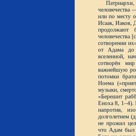
Патриархи,
человечества 
или по месту 
Исаак, Иаков, 
продолжают 
человечества [
сотворении их»
от Адама до 
вселенной, н
сотворён мир
важнейшую рол
потомки брат
Ноема («прият
музыки, смерто
«Берешит рабб
Еноха 8, 1–4)
напротив, из
долголетием (
не прожил цел
что Адам был 