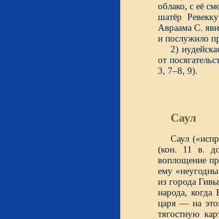
облако, с её с
шатёр Ревекк
Авраама С. яви
и послужило пр
2) иудейск
от посягательс
3, 7–8, 9).
Саул
Саул («исп
(кон. 11 в. д
воплощение пра
ему «неугодны
из города Гивы
народа, когда
царя — на это
тягостную кар