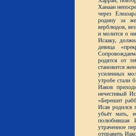
Харран, повто
Ханаан непосре
через Елеаза
родину за же
верблюдов, вез
и молится о н
Исааку, должн
девица «прек
Сопровождаема
родятся от те
становится жен
усиленных мол
утробе стали б
Иаков приход
нечестивый Ис
«Берешит рабб
Исав родился 
убьёт мать, е
полюбившая И
утраченное пе
отправить Иак