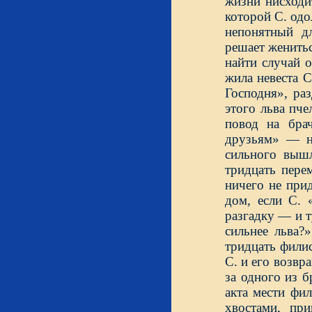
жизни нисходи
которой С. одо
непонятный д
решает женить
найти случай 
жила невеста С
Господня», раз
этого льва пче
повод на бра
друзьям» — н
сильного вышл
тридцать пере
ничего не прид
дом, если С. 
разгадку — и т
сильнее льва?
тридцать фили
С. и его возвр
за одного из 
акта мести фи
хвостами, пр