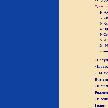
Храните
‹1› «
‹2› «
‹3› «
‹4› Од
‹5› Со
‹6› «
‹7› «
‹8› «
«Полун
«И вых
«Ты ли
Воздуш
«Я был
Рожден
«И есл
Голоса