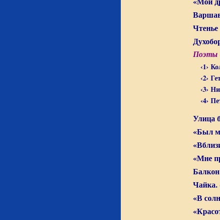
«Мой д
Варшав
Чтенье
Духобо
Поэты 
‹1› К
‹2› Ге
‹3› Н
‹4› П
Улица 
«Был м
«Вблиз
«Мне п
Балкон
Чайка. 
«В сол
«Красо