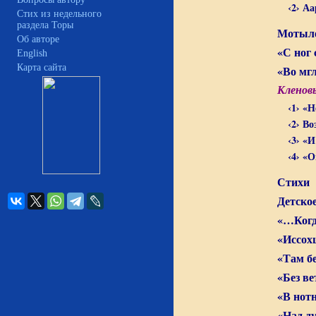
‹2› А
Стих из недельного
раздела Торы
Мотыл
Об авторе
«С ног
English
Карта сайта
«Во мг
Кленовы
‹1› «
‹2› В
‹3› «
‹4› «
Стихи
Детско
«…Когд
«Иссох
«Там бе
«Без ве
«В нот
«Над д