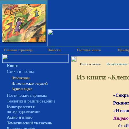
Главная страница
Новости
Гостевая книга
Приобр
Cтихи и поэмы
Из поэтических
Книги
Cтихи и поэмы
Из книги «Клено
Публикации
Из поэтических тетрадей
Аудио и видео
«Сокры
Поэтические переводы
Теология и религиоведение
Реквие
Культурология и
«И взо
литературоведение
Взираю
Аудио и видео
Тематический указатель
‹1› «
Вопросы автору