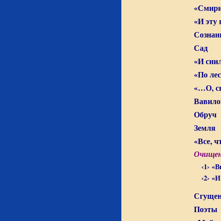
«Смири
«И эту
Сознан
Сад
«И сни
«По ле
«…О, с
Вавило
Обруч
Земля
«Все, ч
Очищен
‹1› «
‹2› «
Сгущен
Поэты