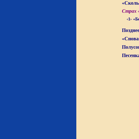
«Сколь
Страх ‹
‹1› «
Поздне
«Снова
Полусо
Песенк