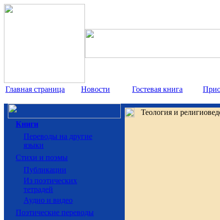
Главная страница
Новости
Гостевая книга
Прио
Теология и религиов
Книги
Переводы на другие
языки
Cтихи и поэмы
Публикации
Из поэтических
тетрадей
Аудио и видео
Поэтические переводы