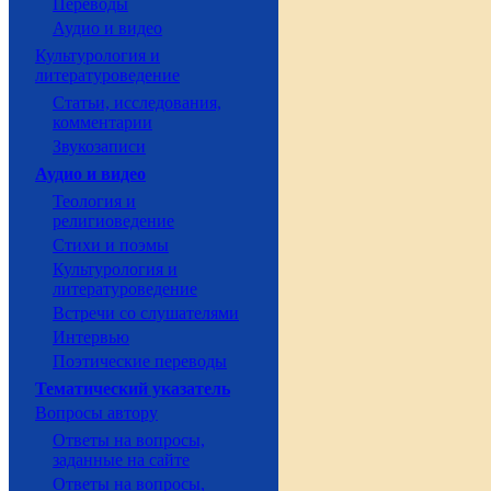
Переводы
Аудио и видео
Культурология и
литературоведение
Статьи, исследования,
комментарии
Звукозаписи
Аудио и видео
Теология и
религиоведение
Стихи и поэмы
Культурология и
литературоведение
Встречи со слушателями
Интервью
Поэтические переводы
Тематический указатель
Вопросы автору
Ответы на вопросы,
заданные на сайте
Ответы на вопросы,