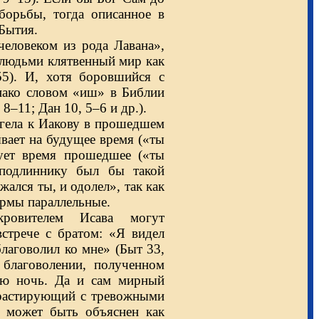
борьбы, тогда описанное в
 Бытия.
человеком из рода Лавана»,
 людьми клятвенный мир как
55). И, хотя боровшийся с
нако словом «иш» в Библии
 8–11; Дан 10, 5–6 и др.).
нгела к Иакову в прошедшем
 подлиннику был бы такой
ался ты, и одолел», так как
рмы параллельные.
ровителем Исава могут
встрече с братом: «Я видел
благоволил ко мне» (Быт 33,
 благоволении, полученном
ую ночь. Да и сам мирный
нтрастирующий с тревожными
, может быть объяснен как