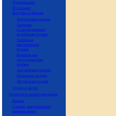
Публикации
Из поэзии
Востока и Запада
Библейская поэзия
Древняя
и средневековая
иудейская поэзия
Арабская
мистическая
поэзия
Караимская
литургическая
поэзия
Английская поэзия
Немецкая поэзия
Литовская поэзия
Аудио и видео
Теология и религиоведение
Книги
Статьи, выступления,
комментарии