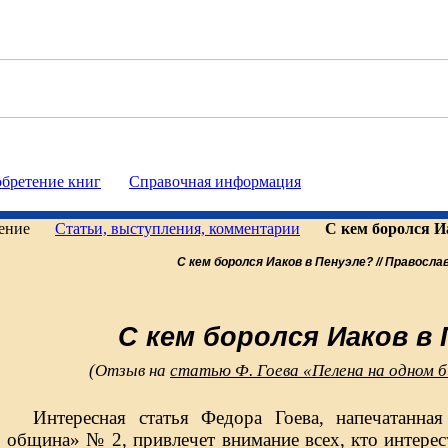
бретение книг
Справочная информация
едение
Статьи, выступления, комментарии
С кем боролся И
С кем боролся Иаков в Пенуэле? // Правосла
С кем боролся Иаков в
(Отзыв на
статью Ф. Гоева «Пелена на одном 
Интересная статья Федора Гоева, напечатанна
община» № 2, привлечет внимание всех, кто интерес