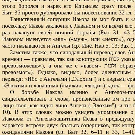
этого боролся и нарек его Израилем сразу после 
Быт. 35 просто дублировало бы повествование 32 гл.
Таинственный соперник Иакова не мог быть и «
поскольку Иаков заключил с Лаваном и со всеми его
раз накануне своей ночной борьбы (Быт 31, 43–
Иаковом именуется «иш» («муж», или «некто»), од
часто называются и Ангелы (ср. Ииc. Нав 5, 13; Зах 1,
Заметим также, что синодальный перевод слов А
времени — правилен, так как конструкция לכות указывает на будущее время («ты
превозможешь»), а она же с «вавом» ולכות образует время прошедшее («ты
превозмог»). Однако, видимо, более адекватным
перевод: «Ибо с Ангелами („Элохим”) и с людьми сраж
«Элохим» и «анашим» («мужи», «люди») здесь — фо
О борьбе Иакова именно с Ангелом-пок
свидетельствовать и слова, произнесенные им при 
лицо твое, как видят лицо Ангела („Элохим”), и ты 
10). В этих словах можно увидеть упоминание о
Иаковом от Ангела-защитника Исава в предыдущ
характер встречи двух братьев-соперников, так ко
ожиданиями Иакова (ср. Быт 32, 6–11 и 33, 1–4)