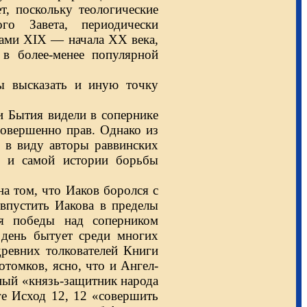
т, поскольку теологические
ого Завета, периодически
ами XIX — начала XX века,
 в более-менее популярной
ы высказать и иную точку
и Бытия видели в сопернике
 совершенно прав. Однако из
и в виду авторы раввинских
я и самой истории борьбы
а том, что Иаков боролся с
впустить Иакова в пределы
ля победы над соперником
й день бытует среди многих
древних толкователей Книги
томков, ясно, что и Ангел-
нный «князь-защитник народа
ге Исход 12, 12 «совершить