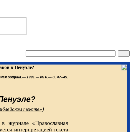
аков в Пенуэле?
вная община.— 1991.— № 6.— С. 47–49.
 Пенуэле?
)
библейском тексте»
я в журнале «Православная
уется интерпретацией текста