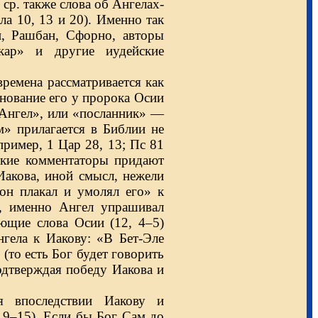
ср. также слова об Ангелах-
а 10, 13 и 20). Именно так
, Рашбан, Сфорно, авторы
ар» и другие иудейские
времена рассматривается как
енование его у пророка Осии
Ангел», или «посланник» —
м» прилагается в Библии не
пример, 1 Цар 28, 13; Пс 81
ейские комментаторы придают
Иакова, иной смысл, нежели
«он плакал и умолял его» к
6, именно Ангел упрашивал
ующие слова Осии (12, 4–5)
гела к Иакову: «В Бет-Эле
 (то есть Бог будет говорить
одтверждая победу Иакова и
я впоследствии Иакову и
 9–15). Если бы Бог Сам до