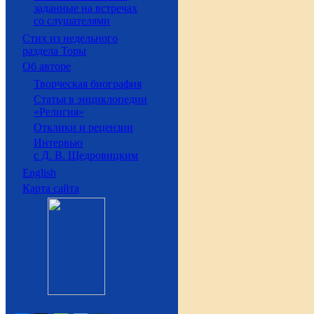
заданные на встречах
со слушателями
Стих из недельного
раздела Торы
Об авторе
Творческая биография
Статья в энциклопедии
«Религия»
Отклики и рецензии
Интервью
с Д. В. Щедровицким
English
Карта сайта