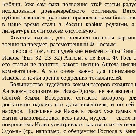
Библии. Уже сам факт появления этой статьи радуе
исследования древнееврейского оригинала Ветх
публиковавшиеся русскими православными богослов
в наше время стали в России крайне редкими, а
литературе почти совсем отсутствуют.
Хочется, однако, для большей полноты картин
зрения на предмет, рассмотренный Ф. Гоевым.
Говоря о том, что иудейские комментаторы Книг
Иакова (Быт 32, 23–32) Ангела, а не Бога, Ф. Гоев
его статьи не понятно, какого именно Ангела имел
комментариев. А это очень важно для понимани
Иакова, и точки зрения ее древних толкователей.
Большинство иудейских комментаторов сходятся н
Ангелом-покровителем Исава-Эдома, не желавшего 
Святой Земли. Воззрение, согласно которому д
достаточно одолеть его духа-повелителя, и по се
народов. Поскольку же Иаков в глазах уже самых 
Бытия символизировал весь народ иудеев — своих по
покровитель Исава усматривался как сверхъестестве
Эдома» (ср., например, с обещанием Господа в Кни