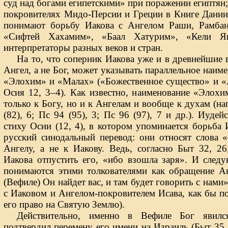
суд над богами египетскими» при поражении египтян; 
покровителях Мидо-Персии и Греции в Книге Даниил
понимают борьбу Иакова с Ангелом Раши, Рамбан
«Сифтей Хахамим», «Баал Хатурим», «Кели Як
интерпретаторы разных веков и стран.
На то, что соперник Иакова уже и в древнейшие 
Ангел, а не Бог, может указывать параллельное наим
«Элохим» и «Малах» («Божественное существо» и «
Осия 12, 3–4). Как известно, наименование «Элохи
только к Богу, но и к Ангелам и вообще к духам (на
(82), 6; Пс 94 (95), 3; Пс 96 (97), 7 и др.). Иуд
стиху Осии (12, 4), в котором упоминается борьба 
русский синодальный перевод: они относят слова 
Ангелу, а не к Иакову. Ведь, согласно Быт 32, 2
Иакова отпустить его, «ибо взошла заря». И след
понимаются этими толкователями как обращение Ан
(Вефиле) Он найдет вас, и там будет говорить с нами»
с Иаковом и Ангелом-покровителем Исава, как бы п
его право на Святую Землю).
Действительно, именно в Вефиле Бог явилс
подтвердил перемену его имени на Израиль (Быт 35,